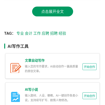
2. 结构
点击展开全文
一封标准的应聘信通常包括以下几个部分：
– 开头：简短介绍自己，说明写信的目的。
TAG：
专业
会计
工作
应聘
招聘
经验
– 主体：详细阐述自己的专业背景、工作经验和相关技
能。
AI写作工具
– 结尾：表达对岗位的渴望，并感谢招聘方的阅读。
文章自动写作
二、开头：简洁明了，直击要点
输入您的写作要求，AI自动创作一篇高质量
开始创作
1. 自我介绍
的原创文章。
在开头部分，简要介绍自己的基本信息，如姓名、学历和
专业。例如：“您好，我叫张三，毕业于XX大学会计学专
AI写小说
业，拥有XX年的会计工作经验。”
输入题材、人设、梗概，AI一键创作各类小
开始创作
说，支持续写扩写、剧情人物修改。
2. 写信目的