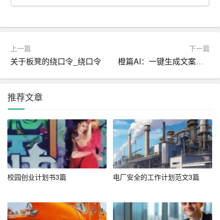
明确指出你写信的目的，即应聘某个具体的会计岗位。例
如：“得知贵公司正在招聘会计一职，我对此岗位非常感兴
趣，特此致信表达我的应聘意愿。”
上一篇
下一篇
关于板凳的绕口令_绕口令
橙篇AI：一键生成文案文章，告别手工撰写，提升工作效率！
三、主体：突出专业能力和工作经验
1. 专业背景
推荐文章
详细介绍你的教育背景和专业课程，突出与会计岗位相关
的知识和技能。例如：“在大学期间，我系统学习了财务会
计、管理会计、税法等课程，并取得了优异的成绩。”
2. 工作经验
校园创业计划书3篇
电厂安全的工作计划范文3篇
列举你在会计领域的具体工作经验，重点描述你在工作中
取得的成就和所承担的责任。例如：“在XX公司担任会计期
间，我负责编制月度财务报表，优化了财务流程，提高了