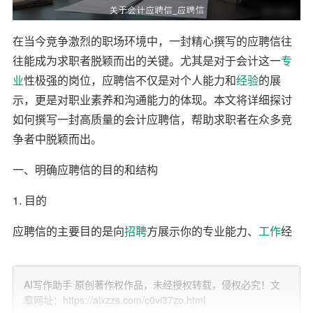
在当今竞争激烈的职场环境中，一封精心撰写的应聘信往
往能成为求职者脱颖而出的关键。尤其是对于会计这一
专
业
性极强的岗位，应聘信不仅是对个人能力和
经验
的展
示，更是对职业素养和沟通能力的体现。本文将详细探讨
如何撰写一封高质量的会计应聘信，帮助求职者在众多竞
争者中脱颖而出。
一、明确应聘信的目的和结构
1. 目的
应聘信的主要目的是向
招聘
方展示你的专业能力、
工作
经
验以及对所应聘岗位的热情。通过应聘信，你需要在短时
间内引起招聘方的兴趣，使其愿意进一步了解你的简历和
AI写作助手 原创著作权作品，未经授权转载，侵权必究！文
其他材料。
章网址：https://aixzzs.com/c0vi37zo.html