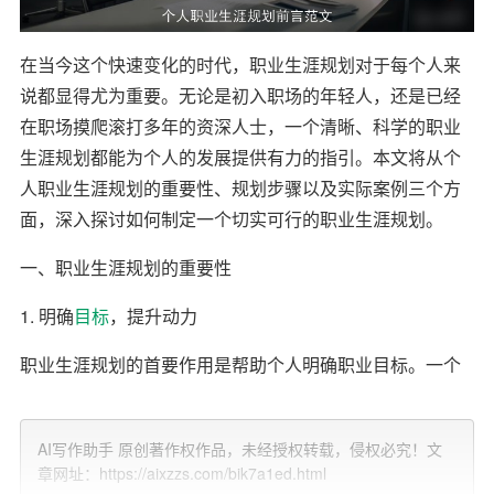
在当今这个快速变化的时代，职业生涯规划对于每个人来
说都显得尤为重要。无论是初入职场的年轻人，还是已经
在职场摸爬滚打多年的资深人士，一个清晰、科学的职业
生涯规划都能为个人的发展提供有力的指引。本文将从个
人职业生涯规划的重要性、规划步骤以及实际案例三个方
面，深入探讨如何制定一个切实可行的职业生涯规划。
一、职业生涯规划的重要性
1. 明确
目标
，提升动力
职业生涯规划的首要作用是帮助个人明确职业目标。一个
清晰的目标不仅能让人在工作中更有方向感，还能在遇到
困难和挫折时提供强大的动力。研究表明，有明确职业目
AI写作助手 原创著作权作品，未经授权转载，侵权必究！文
标的人在工作中表现更为出色，职业满意度也更高。
章网址：https://aixzzs.com/bik7a1ed.html