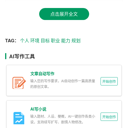
2. 合理规划，避免盲目
点击展开全文
在职场中，很多人因为缺乏规划而陷入盲目忙碌的状态，
结果往往是事倍功半。通过职业生涯规划，个人可以合理
安排时间和精力，避免在不重要的事情上浪费资源，从而
提高工作效率。
TAG：
个人
环境
目标
职业
能力
规划
3. 适应变化，灵活应对
AI写作工具
职场
环境
瞬息万变，只有具备灵活应对
能力
的人才能在竞
争中立于不败之地。职业生涯规划不仅是对未来的一种预
文章自动写作
设，更是一种应对变化的策略。通过不断调整和优化规
输入您的写作要求，AI自动创作一篇高质量
开始创作
的原创文章。
划，个人可以更好地适应职场的变化。
二、职业生涯规划的步骤
AI写小说
1. 自我评估
输入题材、人设、梗概，AI一键创作各类小
开始创作
说，支持续写扩写、剧情人物修改。
自我评估是职业生涯规划的第一步，也是最为关键的一