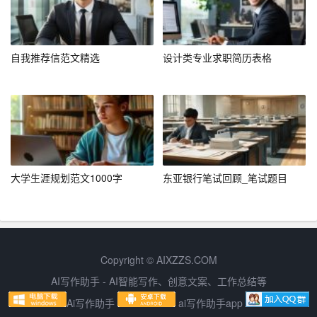
c）、可衡量（Measurable）、可实现（Achievable）、相
关性（Relevant）和时限性（Time-bound）。一个符合S
MART原则的目标不仅具有可操作性，还能有效激发个人
自我推荐信范文精选
设计类专业求职简历表格
的积极性。
4. 制定计划
目标设定后，接下来需要制定详细的行动计划。行动计划
应包括具体的步骤、时间节点以及所需的资源等。一个科
学的行动计划不仅能帮助个人有条不紊地实现目标，还能
大学生涯规划范文1000字
东亚银行笔试回顾_笔试题目
在执行过程中及时发现和解决问题。
5. 执行与调整
计划的制定只是第一步，更为重要的是执行和调整。在执
Copyright © AIXZZS.COM
行过程中，个人应保持高度的自我管理能力，严格按照计
AI写作助手 - AI智能写作、创意文案、工作总结等
划行事。同时，根据实际情况及时调整计划，确保目标的
Ai写作助手
ai写作助手app
实现。