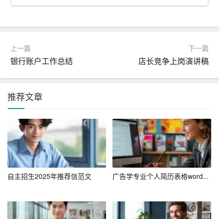
步。通过自我评估，个人可以了解自己的兴趣、能力、价
值观以及性格特点等。常用的自我评估工具包括MBTI性格
测试、霍兰德职业兴趣测试等。自我评估的结果将为后续
上一篇
下一篇
的职业选择提供重要依据。
银行账户工作总结
店长竞争上岗演讲稿
2. 环境分析
在了解了自己的基本情况后，接下来需要对所处的环境进
推荐文章
行分析。环境分析包括行业发展趋势、市场需求、竞争状
况等多个方面。通过环境分析，个人可以了解哪些职业前
景广阔，哪些职业可能面临淘汰，从而做出更为明智的选
择。
3. 目标设定
自主招生2025年推荐信范文
广告学专业个人简历表格word...
在自我评估和环境分析的基础上，个人可以设定具体的职
业目标。目标设定应遵循SMART原则，即具体（Specifi