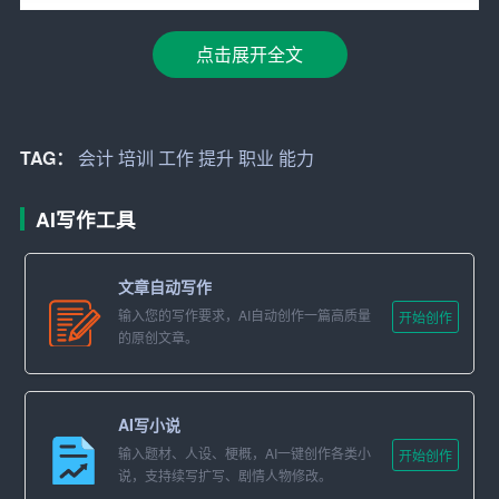
和耐心，适合从事需要细致入微的
工作
。
点击展开全文
3. 专业技能：在校期间，我系统学习了会计基础、财务会
计、成本会计、税务会计等课程，掌握了基本的会计核算
方法和财务
软件
操作。
TAG：
会计
培训
工作
提升
职业
能力
4. 优势与劣势：
AI写作工具
– 优势：专业知识扎实，动手能力强，具备良好的学习能
力和团队合作精神。
文章自动写作
– 劣势：实践经验不足，沟通能力有待提升，缺乏高级财
输入您的写作要求，AI自动创作一篇高质量
开始创作
务管理知识。
的原创文章。
三、职业目标
AI写小说
1. 短期目标（1-3年）：
输入题材、人设、梗概，AI一键创作各类小
开始创作
说，支持续写扩写、剧情人物修改。
– 完成中职学业，取得会计从业资格证书。