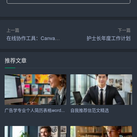
– 进入一家中小型企业，担任会计助理或出纳岗位，积累
实际工作经验。
– 通过自学或参加
培训
，提升Excel、财务软件等办公技
上一篇
下一篇
在线协作工具：Canva可画支持多人编辑设计模板
护士长年度工作计划
能。
2. 中期目标（3-5年）：
推荐文章
– 提升至会计主管或财务经理岗位，负责企业的日常财务
管理和报表编制。
– 取得初级会计师职称，系统学习中级财务管理知识。
– 参加各类财务培训，拓宽专业视野，提升综合管理能
力。
广告学专业个人简历表格word...
自我推荐信范文精选
3. 长期目标（5-10年）：
– 成为一名资深财务管理者，具备全面的财务分析和决策