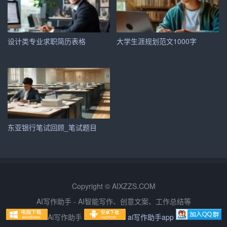
能力。
– 取得中级或高级会计师职称，具备注册会计师资格。
设计类专业求职简历表格
大学生涯规划范文1000字
– 有机会进入大型企业或上市公司，担任财务总监或财务
总监助理。
四、行动计划
1. 学习计划：
东亚银行笔试回顾_笔试题目
– 在校期间：认真学习专业知识，积极参加学校组织的各
类会计技能竞赛和实训项目，提升实操能力。
– 毕业后：利用业余时间参加会计从业资格证考试培训，
Copyright © AIXZZS.COM
争取一次性通过考试。同时，自学Excel高级应用、财务软
AI写作助手 - AI智能写作、创意文案、工作总结等
件操作等技能。
Ai写作助手
ai写作助手app
2. 实践计划：