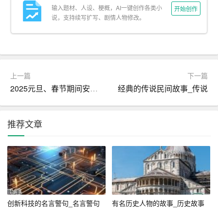
案，硬币虽然看起来像是有头（正面）和尾（反面），但
输入题材、人设、梗概，AI一键创作各类小
开始创作
说，支持续写扩写、剧情人物修改。
实际上并没有我们通常意义上的“身体”。
校园里的脑筋急转弯文化
在大学里，脑筋急转弯不仅仅是课余时间的小娱乐，它已
上一篇
下一篇
经成为了一种
校园文化
，甚至是学术讨论之余的“非正式课
2025元旦、春节期间安全生产工作总结范文
经典的传说民间故事_传说
程”。宿舍里、食堂里、图书馆的角落里，随处可见学生们
聚在一起讨论最新的脑筋急转弯题目。有的班级甚至会在
课余时间组织“脑筋急转弯大赛”，通过比赛的形式激发大家
推荐文章
的思维活力，增进团队合作和竞争意识。
脑筋急转弯与
创造力
的培养
经常参与脑筋急转弯游戏，对提升个人的创造力和解决问
题的能力大有裨益。它要求人们在面对问题时能够跳出常
规思维框架，寻找新颖、独特的解决方案。这种思维方式
创新科技的名言警句_名言警句
有名历史人物的故事_历史故事
在学习专业知识、解决复杂问题时同样至关重要。比如，