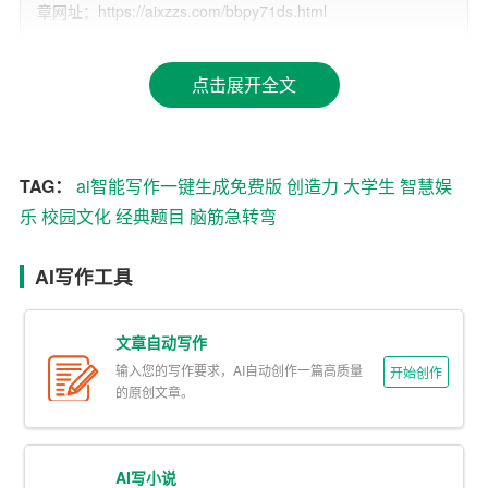
章网址：https://aixzzs.com/bbpy71ds.html
经典案例解析
点击展开全文
1. 什么东西嘴里没有舌头？
答案：壶嘴。这个问题初看之下似乎毫无头绪，但仔细一
想，“壶嘴”确实没有舌头，而它的“嘴”是用来倒水的，而非
TAG：
ai智能写作一键生成免费版
创造力
大学生
智慧娱
生物意义上的嘴巴。这类题目常常让人恍然大悟，忍俊不
乐
校园文化
经典题目
脑筋急转弯
禁。
2. 什么动物没有方向感？
AI写作工具
答案：麋鹿（迷路）。这里利用了谐音的双关，将“麋鹿”与
文章自动写作
“迷路”巧妙结合，既体现了语言的趣味性，也考验了听者的
输入您的写作要求，AI自动创作一篇高质量
开始创作
反应速度和理解能力。
的原创文章。
3. 什么东西有头、尾，却没有身体？
答案：硬币。这个问题要求从日常物品中寻找非常规的答
AI写小说