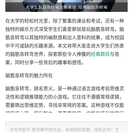
在大学的轻松时光里，除了繁重的课业和考试，还有一种
独特的娱乐方式深受学生们喜爱那就是玩脑筋急转弯。脑
筋急转弯以其独特的幽默感和出人意料的结果，成为校园
中不可或缺的乐趣来源。本文将带大家走进大学生们热衷
的脑筋急转弯世界，探索那些令人捧腹的
经典题目
与答
案，同时分享一些背后的趣事和感悟。
脑筋急转弯的魅力所在
脑筋急转弯，顾名思义，是一种通过语言游戏考验思维灵
活性和逻辑推理能力的小游戏。它往往不遵循常规逻辑，
需要跳出思维定势，寻找非常规的答案。这种游戏不仅能
够锻炼大脑，提升智力，更重要的是，它能在紧张的学习
生活中带来欢笑，增进同学间的友谊，营造轻松愉快的氛
AI写作助手 原创著作权作品，未经授权转载，侵权必究！文
围。