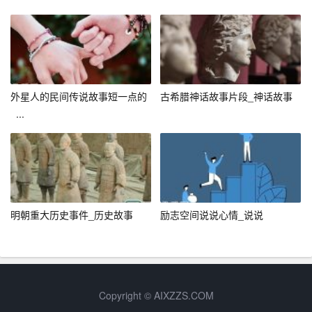
在科研项目中，面对难题时如果能保持这种开放和灵活的
思维模式，往往能发现意想不到的解决方案。
笑话背后的深意
外星人的民间传说故事短一点的
古希腊神话故事片段_神话故事
许多脑筋急转弯笑话背后，其实蕴含着深刻的人生哲理或
_...
社会现象。比如，“为什么鸟会飞？”的答案可能是“因为鸟
有翅膀”，但更深层次的理解是，每个人心中都有一双“翅
膀”，那就是梦想和追求。这些笑话在让人发笑的同时，也
悄悄地传递着正能量和启发。
结语
明朝重大历史事件_历史故事
励志空间说说心情_说说
大学生活的丰富多彩，离不开这些简单却充满智慧的小游
戏脑筋急转弯。它不仅丰富了我们的课余生活，更是在无
形中提升了我们的思维能力和创造力。在这个信息爆炸的
时代，保持一颗好奇和开放的心，学会从不同角度看待问
Copyright © AIXZZS.COM