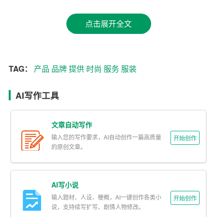
代消费者，他们对时尚的追求和对品质的要求越来越高，
这为服装市场
提供
了广阔的发展空间。
点击展开全文
2. 竞争环境分析
目前，市场上的服装店种类繁多，竞争激烈。主要竞争对
TAG：
产品
品牌
提供
时尚
服务
服装
手包括大型商场、品牌专卖店、线上电商平台等。尽管竞
争激烈，但通过对市场的深入调研，我们发现仍有不少细
AI写作工具
分市场尚未被充分开发，如个性化定制、小众设计师品牌
等，这为本项目的实施提供了有利条件。
文章自动写作
3. 目标客户群体
输入您的写作要求，AI自动创作一篇高质量
开始创作
的原创文章。
本项目的目标客户群体主要为18-35岁的年轻消费者，他们
具有较高的消费能力和较强的时尚意识，注重服装的品质
AI写小说
和个性化。此外，我们也关注到一部分中高端消费者，他
输入题材、人设、梗概，AI一键创作各类小
们对服装的品牌和设计有更高的要求。
开始创作
说，支持续写扩写、剧情人物修改。