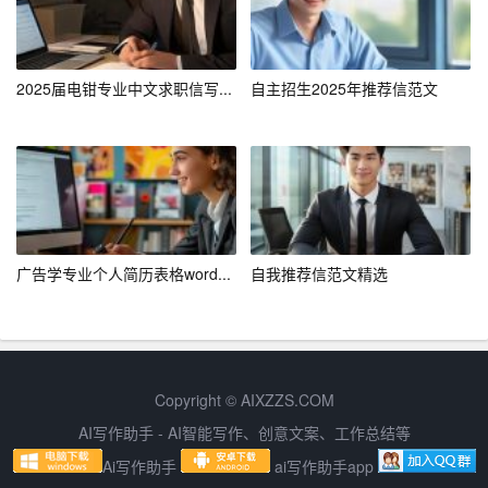
四、经营策略
1. 选址策略
2025届电钳专业中文求职信写...
自主招生2025年推荐信范文
店铺选址是成功的关键之一。我们将选择位于城市繁华商
圈或高档社区的临街商铺，确保有足够的客流量和目标客
户群体。
2. 装修设计
广告学专业个人简历表格word...
自我推荐信范文精选
店铺装修将采用现代简约风格，突出时尚感和品质感。同
时，合理布局店内空间，设置试衣间、休息区等，提升顾
客的购物舒适度。
3. 供应链管理
Copyright © AIXZZS.COM
AI写作助手 - AI智能写作、创意文案、工作总结等
我们将与优质的服装生产厂家和供应商建立长期合作关
Ai写作助手
ai写作助手app
系，确保产品质量和供货稳定性。同时，采用先进的库存