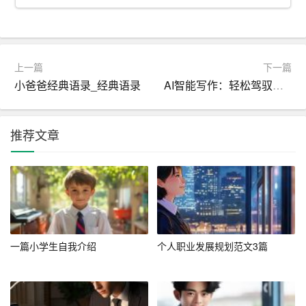
三、项目定位
1. 品牌定位
本服装店将定位为中高端时尚品牌，主打个性化和高品质
上一篇
下一篇
的服装
产品
。我们将通过与知名设计师合作，推出独具特
小爸爸经典语录_经典语录
AI智能写作：轻松驾驭创意文案
色的服装款式，满足目标客户群体的需求。
2. 产品定位
推荐文章
产品线将涵盖男女时装、休闲装、配饰等多个品类，注重
产品的多样性和时尚性。同时，我们将提供个性化定制服
务，满足消费者对独特服装的需求。
3. 服务定位
一篇小学生自我介绍
个人职业发展规划范文3篇
我们致力于提供优质的顾客服务，包括专业的导购咨询、
舒适的购物环境、便捷的售后服务等，提升顾客的购物体
验。