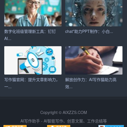
责、业绩和成就。这些内容可以证明求职者的实际工作能
力，是简历的重要部分。
4. 输入项目经验
数字化班级管理新工具：钉钉
chat*助力PPT制作：小白...
项目经验是展示求职者专业技能和实践经验的重要途径。
AI...
求职者需要详细描述参与过的项目，包括项目名称、时
间、职责和成果。
5. 输入技能和证书
在简历中，求职者需要列出自己的技能和证书，以证明自
写作猫官网：提升文章影响力，
解放创作力：AI写作猫助力高
己具备胜任职位的能力。这些信息可以包括专业技能、语
一...
效...
言能力、计算机等级等。
6. 输入求职意向
Copyright © AIXZZS.COM
最后，求职者需要明确自己的求职意向，包括期望职位、
AI写作助手 - AI智能写作、创意文案、工作总结等
期望薪资、工作地点等。这些信息有助于招聘方更好地了