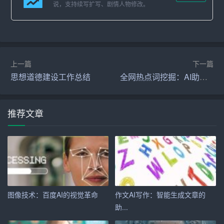
通过率，让求职者更快地获得面试机会。
说，支持续写扩写、剧情人物修改。
二、如何使用智能写作助手打造完美简历
1. 输入个人信息
上一篇
下一篇
首先，求职者需要在智能写作助手中输入个人信息，包括
思想道德建设工作总结
全网热点词挖掘：AI助手带你捕捉潮流
姓名、联系方式、邮箱等。这些信息是简历的基础，务必
确保准确无误。
推荐文章
2. 输入教育背景
接下来，求职者需要输入自己的教育背景，包括学校、专
业、学历、毕业时间等。这些信息有助于展示求职者的学
术素养和专业能力。
3. 输入工作经历
图像技术：百度AI的视觉革命
作文AI写作：智能生成文章的
助...
在输入工作经历时，求职者需要详细描述自己的工作职