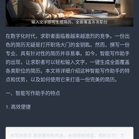
在数字化时代，
求职者
面临着越来越激烈的竞争。一份出
色的简历无疑是打开职场大门的金钥匙。然而，撰写一份
专业、具有针对性的简历并非易事。如今，
智能
写作助手
的出现，让求职者可以轻松输入文字，一键生成全面覆盖
各类职位的简历。本文将详细介绍这种智能写作助手的特
点和优势，以及如何使用它来打造一份完美的简历。
一、智能写作助手的特点
1. 高效便捷
传统简历撰写过程中，求职者需要花费大量时间研究简历
模板、梳理个人经历、调整格式等。而智能写作助手只需
AI写作助手 原创著作权作品，未经授权转载，侵权必究！文
输入文字，即可快速生成一份简历，大大提高了求职效