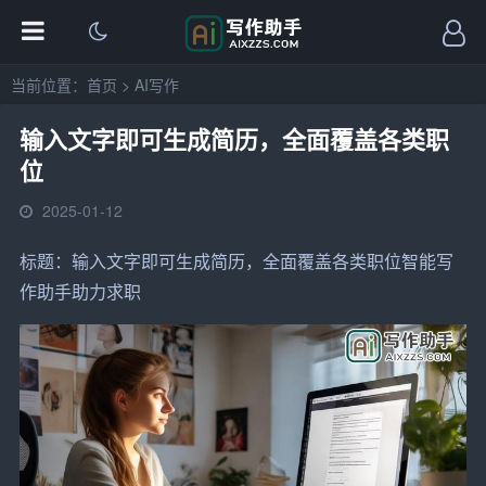
当前位置：
首页
>
AI写作
输入文字即可生成简历，全面覆盖各类职
位
2025-01-12
标题：
输入
文字即可生成
简历
，全面覆盖各类
职位
智能写
作
助手
助力求职