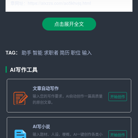
章网址：https://aixzzs.com/ao5khvjq.html
率。
2. 全面覆盖各类职位
点击展开全文
智能写作助手根据求职者的输入内容，自动匹配适合的职
位，并生成相应职位的简历。这意味着，求职者可以轻松
应对不同职位的求职需求，无需重复撰写简历。
TAG：
助手
智能
求职者
简历
职位
输入
3. 个性化定制
AI写作工具
智能写作助手可以根据求职者的个人经历、技能和求职意
向，生成具有个性化的简历。这有助于凸显求职者的优
文章自动写作
势，提高求职成功率。
输入您的写作要求，AI自动创作一篇高质量
开始创作
的原创文章。
4. 智能优化
智能写作助手会根据招聘网站的职位要求，对简历进行智
AI写小说
能优化，使其更符合招聘方的需求。这有助于提高简历的
输入题材、人设、梗概，AI一键创作各类小
开始创作