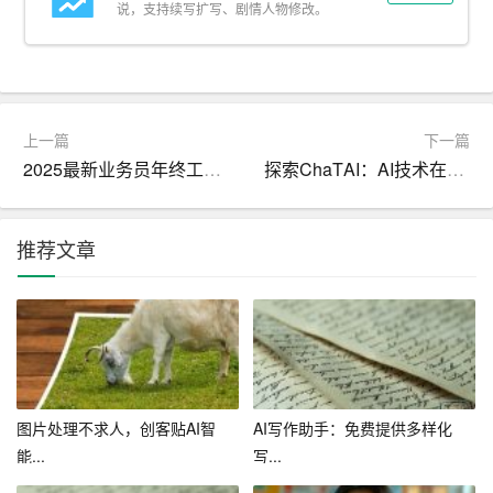
说，支持续写扩写、剧情人物修改。
2. 媒体领域：在线AI作文助手可协助记者撰写新闻稿件，
提高新闻报道的时效性和准确性。
3. 企业领域：在线AI作文助手可为企业撰写宣传材料、研
究报告等，提升企业竞争力。
上一篇
下一篇
2025最新业务员年终工作总结范文
探索ChaΤAI：AI技术在多领域的应用
4. 个人领域：用户可利用在线AI作文助手撰写个人日记、
文章等，满足个人写作需求。
推荐文章
5. 创意产业：在线AI作文助手可协助创作者完成剧本、
小
说
等作品的创作，激发创意灵感。
四、结语
总之，随着人工智能技术的不断进步，在线AI作文助手在
各个领域的应用将越来越广泛。作为一款智能写作伙伴，
图片处理不求人，创客贴AI智
AI写作助手：免费提供多样化
它在帮助用户提高写作效率、提升写作质量方面具有巨大
能...
写...
潜力。然而，我们也要看到，在线AI作文助手尚存在一定