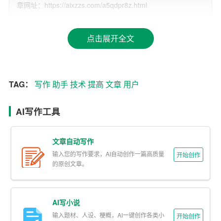
章网址：https://aixzzs.com/a5qdpr8z.html
帮助用户节省时间和精力。
2. 准确性：在线AI作文助手在写作过程中，能够遵循语法
点击展开全文
规则和逻辑关系，确保文章的准确性。
3. 多样性：在线AI作文助手能够根据用户需求，撰写不同
风格、不同类型的文章。
TAG：
写作
助手
技术
提高
文章
用户
4. 学习性：在线AI作文助手具备不断学习的能力，通过与
AI写作工具
用户的互动，不断提升自身的写作水平。
5. 便捷性：用户只需输入关键词和需求，在线AI作文助手
文章自动写作
即可自动生成文章，操作简单快捷。
输入您的写作要求，AI自动创作一篇高质量
开始创作
的原创文章。
三、在线AI作文助手的应用
1. 教育领域：在线AI作文助手可辅助教师批改学生作文，
AI写小说
提供有针对性的修改建议，提高学生写作水平。
输入题材、人设、梗概，AI一键创作各类小
开始创作