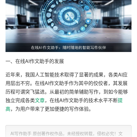
一、在线AI作文助手的发展
近年来，我国人工智能技术取得了显著的成果，各类AI应
用层出不穷。在线AI作文助手作为其中的佼佼者，其发展
历程可谓突飞猛进。从最初的简单辅助写作，到如今能够
独立完成各类
文章
，在线AI作文助手的技术水平不断
提
高
，为用户带来了更加便捷的写作体验。
二、在线AI作文助手的特点
AI写作助手 原创著作权作品，未经授权转载，侵权必究！文
1. 高效性：在线AI作文助手能够短时间内完成大量文章，