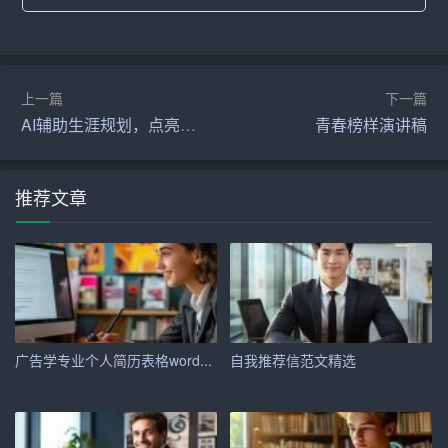
职业测评是网申中常见的一种题型，旨在评估求职者的性
格、能力和职业倾向。劲霸男装可能会采用一些标准化测
评工具，如MBTI、DISC等。
上一篇
下一篇
AI辅助生涯规划，点亮职业发展之路
青春榜样演讲稿
答题技巧：
– 真实作答：职业测评没有标准答案，最重要的是真实反
推荐文章
映自己的情况。
– 注意
时间
：测评通常有时间限制，要在规定时间内完成
所有题目。
4. 在线笔试
广告学专业个人简历表格word...
自我推荐信范文精选
部分职位可能会要求
进行
在线笔试，考察专业知识、逻辑
思维、语言表达等能力。
备考建议：