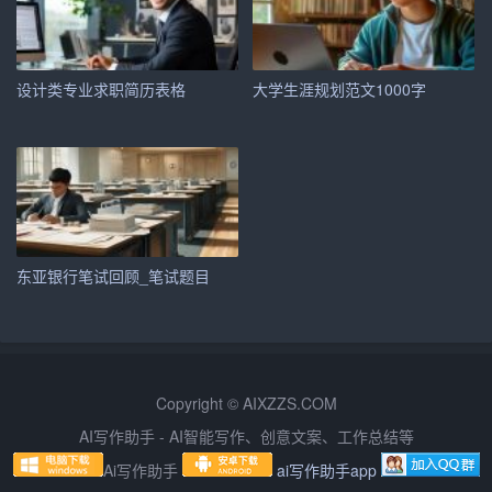
– 提前准备：
了解
笔试内容和题型，提前进行针对性复
习。
设计类专业求职简历表格
大学生涯规划范文1000字
– 模拟练习：通过模拟题进行练习，熟悉考试流程和题
型。
二、网申技巧全攻略
1. 提前准备，了解企业
东亚银行笔试回顾_笔试题目
在进行网申之前，务必对劲霸男装进行深入了解，包括企
业文化、发展历程、产品线、市场定位等。这样在回答开
放性问题时，才能更有针对性，展示出你对企业的了解和
认同。
Copyright © AIXZZS.COM
AI写作助手 - AI智能写作、创意文案、工作总结等
2. 优化简历，突出亮点
Ai写作助手
ai写作助手app
简历是网申的重要组成部分，要确保简历内容简洁明了，