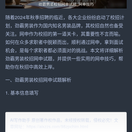
随着2024年秋季招聘的临近，各大企业纷纷启动了校招计
划，劲霸男装作为国内知名男装品牌，其校招自然也备受
关注。网申作为校招的第一道关卡，其重要性不言而喻。
如何在众多求职者中脱颖而出，顺利通过网申，拿到面试
机会，是每个求职者都必须面对的挑战。本文将详细解析
劲霸男装校招网申试题，并提供一些实用的网申技巧，帮
助你在秋招中高效上岸。
一、劲霸男装校招网申试题解析
1. 基本信息填写
这一部分通常包括姓名、性别、出生日期、联系方式、教
育背景等基本信息。虽然看似简单，但却是网申中最容易
AI写作助手 原创著作权作品，未经授权转载，侵权必究！文
出错的部分。务必确保所有信息的准确无误，
避免
因小错
章网址：https://aixzzs.com/98zpchim.html
误导致网申失败。