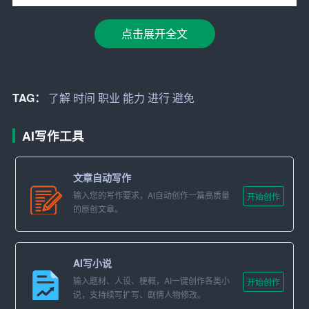
2. 开放性问题
点击展开全文
劲霸男装在网申中通常会设置一些开放性问题，如“你为什
么选择劲霸男装？”“你认为自己在哪些方面适合这个职
位？”等。这类问题旨在考察求职者的综合素质和
职业
匹配
TAG：
了解
时间
职业
能力
进行
避免
度。
AI写作工具
答题技巧：
– 紧扣职位要求：在回答问题时，要紧密结合职位要求，
文章自动写作
展示自己的相关
能力
和经验。
输入您的写作要求，AI自动创作一篇高质量
开始创作
的原创文章。
– 具体事例支撑：用具体的事例来支撑自己的观点，增加
回答的说服力。
AI写小说
– 逻辑清晰：确保回答条理清晰，逻辑严密。
输入题材、人设、梗概，AI一键创作各类小
开始创作
说，支持续写扩写、剧情人物修改。
3. 职业测评