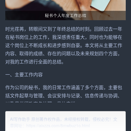
时光荏苒，转眼间又到了年终总结的时刻。回顾过去一年
在秘书岗位上的工作，我深感责任重大，同时也为能够在
这个岗位上不断成长和进步感到自豪。本文将从主要工作
内容、取得的成绩、存在的问题以及
未来规划
四个方面，
对我的工作进行全面的总结。
一、主要工作内容
作为公司的秘书，我的日常工作涵盖了多个方面，主要包
括文件起草与管理、
会议安排
与记录、
信息传递
与协调、
以及日常行政事务处理。具体来说：
1. 文件起草与管理：全年共起草各类文件、报告、合同等
AI写作助手 原创著作权作品，未经授权转载，侵权必究！文
超过200份，确保了公司文件的规范性和准确性。同时，我
章网址：https://aixzzs.com/8mwbuz1o.html