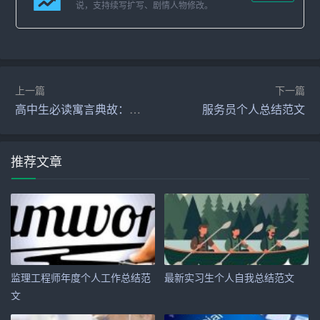
在过去的一年里，通过不懈努力，我在以下几个方面取得
说，支持续写扩写、剧情人物修改。
了较为显著的成果：
1.
文件管理
水平提升：通过引入先进的文档管理系统，文
件的检索和归档效率提高了30%，同时文件的错误率降低
上一篇
下一篇
了20%。
高中生必读寓言典故：人和鱼雁_儿童故事
服务员个人总结范文
2. 会议效率提高：通过优化会议流程，减少了会议等待时
间，提高了会议效率。全年会议平均时长缩短了15分钟，
推荐文章
会议满意度提升了20%。
3. 信息传递效率提升：通过建立内部通讯平台，信息的传
递速度提高了50%，同时信息的准确率也大幅提升。
4. 成本控制：通过对办公用品的精细化管理，全年节约成
本约10万元。
监理工程师年度个人工作总结范
最新实习生个人自我总结范文
文
三、存在的问题