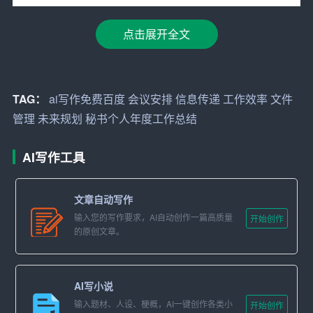
还负责文件的归档和保密工作，确保了公司信息的安全。
点击展开全文
2. 会议安排与记录：全年共安排各类会议超过300次，包括
周例会、项目进展会、客户洽谈会等。每次会议前，我都
会提前做好准备，确保会议顺利进行。会议结束后，及时
整理会议纪要并发送给相关人员，确保信息的准确传达。
TAG：
ai写作免费百度
会议安排
信息传递
工作效率
文件
管理
未来规划
秘书个人年度工作总结
3. 信息传递与协调：作为公司内部的“桥梁”，我负责将上级
的指示和要求及时传达给各部门，同时将基层的意见和建
AI写作工具
议反馈给管理层。全年共协调解决各类问题超过50项，有
效提升了公司内部的
工作效率
。
文章自动写作
4. 日常行政事务处理：包括办公用品的采购与管理、来访
输入您的写作要求，AI自动创作一篇高质量
开始创作
的原创文章。
客人的接待、公司环境的维护等。通过这些工作，保证了
公司日常运营的顺畅。
二、取得的成绩
AI写小说
输入题材、人设、梗概，AI一键创作各类小
开始创作