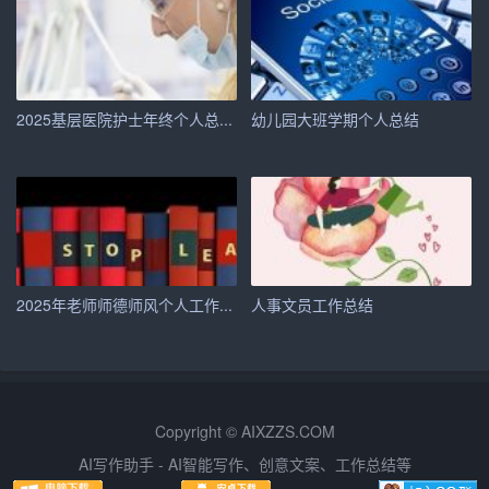
尽管取得了一定的成绩，但在工作中仍存在一些问题和不
足，主要包括：
1. 工作效率有待提升：在某些高峰期，由于工作量较大，
2025基层医院护士年终个人总...
幼儿园大班学期个人总结
可能会出现处理不及时的情况。这主要源于工作流程的优
化程度不够，以及人员配备的不足。
2. 专业技能需加强：随着公司业务的不断拓展，对秘书的
专业技能要求也越来越高。特别是在数据分析、项目管理
等方面，我的知识和技能还有待进一步提升。
2025年老师师德师风个人工作...
人事文员工作总结
3. 沟通协调能力待提高：在协调各部门之间的工作时，有
时会出现沟通不畅的情况，导致问题难以及时解决。这主
要源于沟通技巧的缺乏以及经验不足。
四、未来规划
Copyright © AIXZZS.COM
AI写作助手 - AI智能写作、创意文案、工作总结等
针对上述问题，我制定了以下未来发展规划：