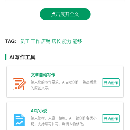
益。
点击展开全文
其次，店长还需要负责店铺员工的培训工作。培训工作的
目的是提高员工的业务能力和服务意识，提升店铺的整体
服务水平。店长需要定期组织员工进行业务培训和服务理
TAG：
员工
工作
店铺
店长
能力
能够
念的学习，通过实践和理论相结合的方式，使员工
能够
快
速成长，提高服务质量。同时，店长还需要关注员工的成
AI写作工具
长和发展，为员工提供晋升和发展的机会，以提高员工的
满意度和留存率。
文章自动写作
再者，店长需要具备良好的团队管理能力，能够起到带动
输入您的写作要求，AI自动创作一篇高质量
开始创作
和激励团队的作用。店长作为店铺的核心管理者，需要具
的原创文章。
备开朗、活泼的性格，能够与团队成员建立良好的沟通和
合作关系。同时，店长还需要具备较强的学习能力和数字
AI写小说
敏感度，能够及时发现和解决问题，提高团队的执行力和
输入题材、人设、梗概，AI一键创作各类小
开始创作
效率。
说，支持续写扩写、剧情人物修改。