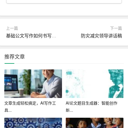
此外，店长还需要具备较强的自律自控能力，能够适应倒
班工作。餐饮行业的工作时间较长，且常常需要进行倒班
工作。店长作为店铺的管理者，需要能够自觉遵守工作纪
律，严格要求自己，以身作则，给员工树立良好的榜样。
上一篇
下一篇
基础公文写作如何书写清晰明了的文件
防灾减灾领导讲话稿
最后，店长还需要具备较强的沟通和协调能力，能够处理
好与公司、员工和顾客之间的关系。店长需要及时向公司
推荐文章
反映店铺运营中遇到的问题，提出合理的建议和解决方
案。同时，店长还需要关注员工的诉求和顾客的需求，积
极协调，以提高员工的满意度和顾客的消费体验。
综上所述，餐饮行业快餐店店长的岗位职责广泛且重要。
店长需要具备良好的运营管理能力、员工培训能力、团队
管理能力、自律自控能力和沟通协调能力，以保证店铺的
文章生成轻松搞定，AI写作工
AI论文题目生成器：智能创作
正常运营和发展。只有具备这些能力和素质，店长才能在
具...
新...
餐饮行业中取得成功，为店铺的发展做出贡献。