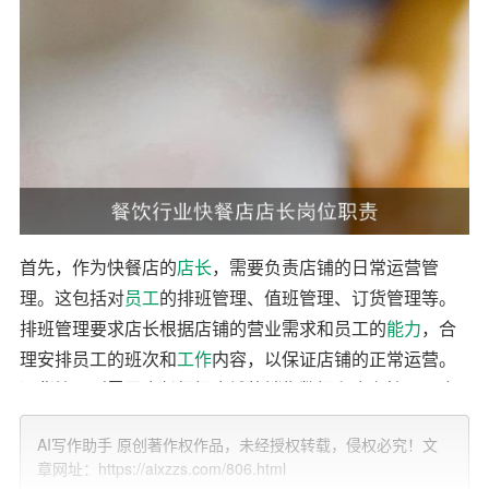
首先，作为快餐店的
店长
，需要负责店铺的日常运营管
理。这包括对
员工
的排班管理、值班管理、订货管理等。
排班管理要求店长根据店铺的营业需求和员工的
能力
，合
理安排员工的班次和
工作
内容，以保证店铺的正常运营。
订货管理则需要店长根据店铺的销售数据和库存情况，合
理预测和采购食材，以保证食材的新鲜度和供应的稳定
AI写作助手 原创著作权作品，未经授权转载，侵权必究！文
性。此外，店长还需要对店铺的营业成果负责，包括对人
章网址：https://aixzzs.com/806.html
工成本、损耗、易耗品等的控制，以提高店铺的经营效