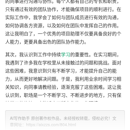
的同事进行沟通与协作。每个人都有自己的专长和职责，
只有通过有效的团队协作，才能确保项目的顺利进行。在
实际工作中，我学会了如何与团队成员进行有效的沟通，
如何协调各方资源，以及如何在团队中发挥自己的作用。
这让我明白了，一个优秀的项目助理不仅要具备良好的个
人能力，更要具备出色的团队协作能力。
其次，我认识到工作中持续
学习
的重要性。在实习期间，
我遇到了许多我在学校里从未接触过的问题和挑战。面对
这些困难，我意识到只有不断学习，才能提升自己的能
力，从而更好地解决问题。于是，我利用业余时间学习相
关知识，向同事请教经验，逐渐克服了这些困难。这让我
认识到，职场是一个不断学习、不断进步的地方，只有保
持学习的热情，才能适应不断变化的工作环境。
此外，我体验到了实际工作与理论学习的差异。在课堂
AI写作助手 原创著作权作品，未经授权转载，侵权必究！文
上，我们学习的是理论知识，而这些知识往往具有普遍
章网址：https://aixzzs.com/804.html