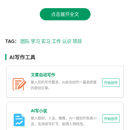
性。然而，在实际工作中，我们需要根据项目的具体需
求，灵活运用这些知识。这就要求我们在工作中具备较强
点击展开全文
的应变能力，能够迅速适应不同的工作环境。同时，实际
工作也让我明白了职业素养的重要性。在实习过程中，我
始终保持着认真负责的态度，严格遵守公司制度，这让我
TAG：
团队
学习
实习
工作
认识
项目
在职场中赢得了他人的尊重。
最后，实习让我对职业生涯有了更加明确的规划。通过这
AI写作工具
次实习，我对自己的兴趣和优势有了更加清晰的认识，为
我未来求职指明了方向。同时，我也认识到自己的不足之
文章自动写作
处，需要在今后的学习和工作中努力提升自己的能力。
输入您的写作要求，AI自动创作一篇高质量
开始创作
的原创文章。
总之，这次实习让我收获颇丰。通过实习，我不仅提升了
自己的专业技能，更学会了如何在一个团队中协作、进
步。我相信，这次实习的经历将对我的未来职业生涯产生
AI写小说
深远的影响。在今后的学习和工作中，我将继续努力，不
输入题材、人设、梗概，AI一键创作各类小
开始创作
说，支持续写扩写、剧情人物修改。
断提升自己，为实现自己的职业目标奋斗。