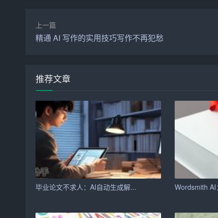
各位领导、各位来宾，邵阳市文化传媒公司的开业
上一篇
市委、市政府的决策部署，以新时代中国特色社会
精通 AI 写作的实用技巧写作不再犯愁
兴的中国梦而努力奋斗。
最后，预祝邵阳市文化传媒公司开业大吉、生意兴
推荐文章
（作者：邵阳市文化传媒公司董事长）
毕业论文不求人：AI自动生成解...
Wordsmith A