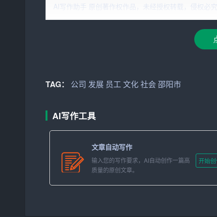
AI写作助手 原创著作权作品，未经授权转载，侵权必究！文章网址：h
各位领导、各位来宾，文化传媒行业是一个充满活
等技术的普及，传统媒体和新媒体之间的融合与竞
首先，我们要坚定文化自信，传承和弘扬中华民族
发挥这一优势，挖掘本土文化资源，创作出更多有
动社会主义文化繁荣兴盛。
TAG：
公司
发展
员工
文化
社会
邵阳市
其次，我们要紧紧抓住技术创新这个牛鼻子，推动
提升技术水平，同时加强与国内知名媒体的技术交
AI写作工具
长的精神文化需求。
文章自动写作
再次，我们要打造一流团队，培养高素质人才。公
人才。同时，加强员工培训，提高全体员工的政治
输入您的写作要求，AI自动创作一篇高
开始创
质量的原创文章。
才保障。
最后，我们要积极履行社会责任，服务社会、回馈
量，为构建和谐社会贡献力量。