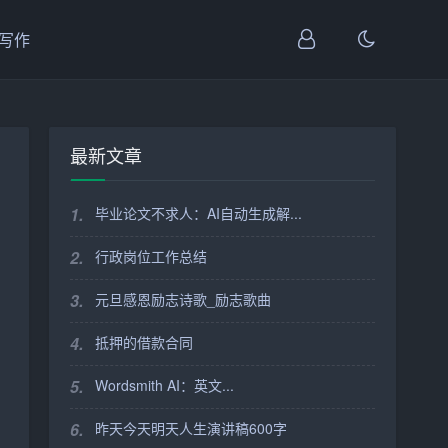
I写作
最新文章
1.
毕业论文不求人：AI自动生成解...
2.
行政岗位工作总结
3.
元旦感恩励志诗歌_励志歌曲
4.
抵押的借款合同
5.
Wordsmith AI：英文...
6.
昨天今天明天人生演讲稿600字