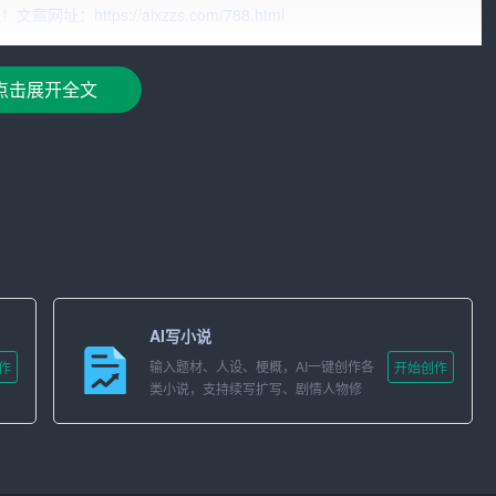
ttps://aixzzs.com/788.html
力和挑战的行业。随着科技的发展，尤其是互联网、移动通信
争日益激烈。面对这样的形势，我们将如何发展呢？
点击展开全文
优秀传统文化。邵阳市历史悠久，文化底蕴深厚，我们要充分
思想、有温度、有品质的作品，传播社会主义核心价值观，推
传统媒体和新媒体融合发展。公司将投入重资购置先进设备，
流与合作，不断探索新的传播方式，满足广大人民群众日益增
AI写小说
司将继续深化人事制度改革，完善激励机制，吸引和留住优秀
素养、业务能力和服务水平，为公司的长远发展提供坚实的人
输入题材、人设、梗概，AI一键创作各
作
开始创作
类小说，支持续写扩写、剧情人物修
改。
社会。公司将积极参与公益事业，倡导文明风尚，传播正能