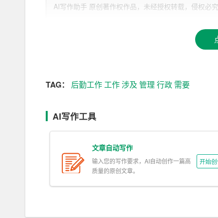
AI写作助手 原创著作权作品，未经授权转载，侵权必究！文章网址：h
利进行。我学会了如何与不同的人沟通，如何处理
后勤工作则是行政工作的重要组成部分，涉及到工
理、宿舍管理、环境卫生等。在这个过程中，我深
更是整个政府的工作。只有把后勤工作做好，才能
这段时间里，我也深刻体会到了团队合作的重要性
TAG：
后勤工作
工作
涉及
管理
行政
需要
成。在这个过程中，我学会了如何与人合作，如何
总的来说，这段时间里，我在行政和后勤工作中得
AI写作工具
用到今后的工作中，不断提高自己的工作能力，为
文章自动写作
输入您的写作要求，AI自动创作一篇高
开始创
质量的原创文章。