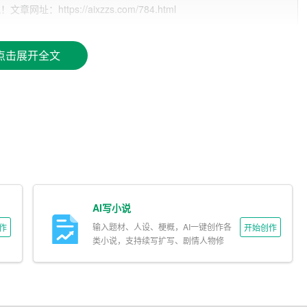
ttps://aixzzs.com/784.html
各种复杂的问题。这不仅需要智慧，更需要一颗平和的心态。
作人员的日常生活和工作环境。我负责的后勤工作包括食堂管
点击展开全文
刻体会到了服务的重要性。我们要服务的不仅仅是工作人员，
让工作人员全身心地投入到工作中去。
。行政和后勤工作是一个整体，需要大家齐心协力，共同完
处理团队中的问题。
到了很多锻炼，也学到了很多知识。我会把这些经验和教训应
我国的社会发展做出更大的贡献。
AI写小说
输入题材、人设、梗概，AI一键创作各
作
开始创作
类小说，支持续写扩写、剧情人物修
改。