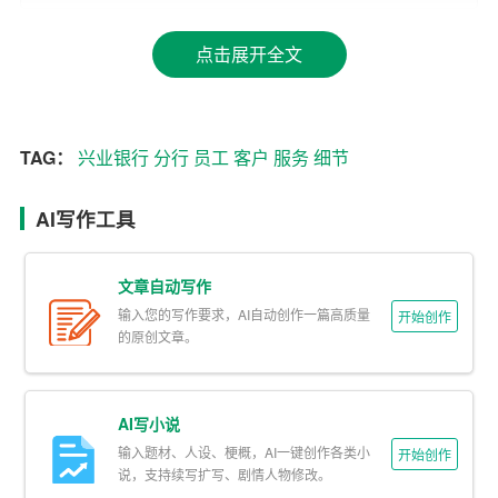
之所需，以真诚的服务赢得客户的信任和满意度。
点击展开全文
其次，服务贵在专业。专业是服务的能力、品质和价值的
体现。兴业银行淄博分行注重提高员工的专业素养，加强
业务培训，确保员工具备扎实的业务知识和熟练的操作技
能。在服务过程中，员工们严谨细致、规范操作，以专业
TAG：
兴业银行
分行
员工
客户
服务
细节
的表现为客户提供舒适、周到、高效的服务，从而赢得客
户的信任和赞誉。
AI写作工具
再次，解决实际问题。解决客户实际问题是服务的核心，
文章自动写作
是让客户满意的基础。针对客户在办理业务过程中遇到的
输入您的写作要求，AI自动创作一篇高质量
开始创作
问题，兴业银行淄博分行积极想办法，在不违背规章制度
的原创文章。
的前提下，为客户提供方便，实实在在的帮助客户解决问
题。例如，针对老年人和行动不便的客户，该行增设了绿
色通道，提供一站式服务，极大地方便了这类客户办理业
AI写小说
务。
输入题材、人设、梗概，AI一键创作各类小
开始创作
说，支持续写扩写、剧情人物修改。