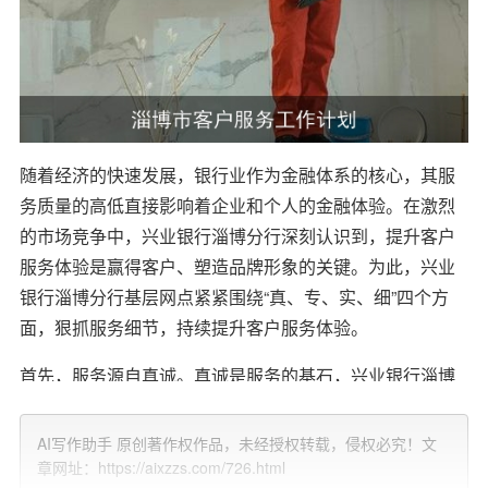
随着经济的快速发展，银行业作为金融体系的核心，其服
务质量的高低直接影响着企业和个人的金融体验。在激烈
的市场竞争中，兴业银行淄博分行深刻认识到，提升客户
服务体验是赢得客户、塑造品牌形象的关键。为此，兴业
银行淄博分行基层网点紧紧围绕“真、专、实、细”四个方
面，狠抓服务细节，持续提升客户服务体验。
首先，服务源自真诚。真诚是服务的基石，兴业银行淄博
分行要求每一位
员工
以真诚的态度面对客户，用真情的微
笑、诚恳的沟通让客户感受到银行服务的温度。在日常工
AI写作助手 原创著作权作品，未经授权转载，侵权必究！文
作中，员工们积极倾听客户需求，想客户之所求，急客户
章网址：https://aixzzs.com/726.html