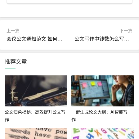
最后，服务关注细节。细节决定成败，兴业银行淄博分行
关注客户的每一个细节，了解客户的需求，从厅堂布局、
流程设计、业务办理、沟通交流等每一个环节入手，做好
客户服务工作。例如，该行在厅堂设置了休息区，提供茶
上一篇
下一篇
水、报纸等服务，让客户在等待办理业务的过程中感到舒
会议公文通知范文 如何写一个完美的通知
公文写作中钱数怎么写规范书写方式
适；同时，通过优化业务流程，提高办理业务的速度，减
少客户等待时间。
推荐文章
总之，兴业银行淄博分行基层网点以“真、专、实、细”为服
务准则，从细节入手，持续提升客户服务体验。在今后的
工作中，兴业银行淄博分行将继续加强服务管理，创新服
务方式，不断提高服务质量，为客户带来更加优质、便捷
的金融服务。
公文润色揭秘：高效提升公文写
一键生成论文大纲：AI智能写
在未来的发展中，兴业银行淄博分行将始终坚持“以客户为
作...
作...
中心”的服务理念，紧紧围绕客户需求，持续提升服务质
量。一方面，加大员工培训力度，提高员工业务素质和服