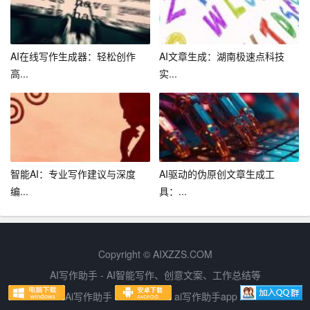
务水平；另一方面，借助科技手段，优化业务流程，提高
服务效率。同时，兴业银行淄博分行还将加强与客户的沟
通交流，倾听客户意见，不断改进服务措施，为客户提供
AI在线写作生成器：轻松创作
AI文章生成：湖南极速点科技
更加人性化、专业化的金融服务。
高...
实...
总之，兴业银行淄博分行将继续秉承“以人为本、客户至上”
的服务宗旨，以客户服务为中心，细化服务措施，提升服
务品质，为客户创造更多价值。在新时代的大背景下，兴
业银行淄博分行将继续深化改革，创新发展，努力打造成
为客户信赖、社会认可的一流现代金融服务企业。
智能AI：专业写作建议与深度
AI驱动的伪原创文章生成工
编...
具：...
Copyright © AIXZZS.COM
AI写作助手 - AI智能写作、创意文案、工作总结等
Ai写作助手
ai写作助手app