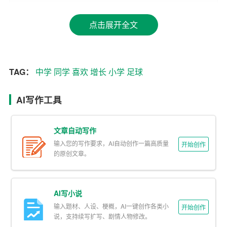
界，
增长
见识。
点击展开全文
即将告别小学，我充满了期待和憧憬。我相信，在未来的
中学生活中，我会更加努力，不断提升自己，为实现自己
的梦想而奋斗。谢谢大家！
TAG：
中学
同学
喜欢
增长
小学
足球
AI写作工具
文章自动写作
输入您的写作要求，AI自动创作一篇高质量
开始创作
的原创文章。
AI写小说
输入题材、人设、梗概，AI一键创作各类小
开始创作
说，支持续写扩写、剧情人物修改。