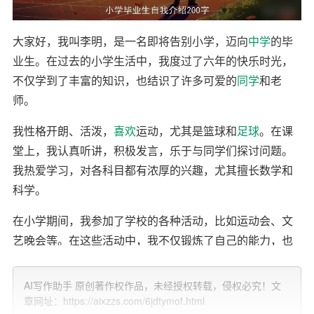
大家好，我叫李明，是一名即将告别小学，迈向
中学
的毕
业生。在过去的小学生活中，我度过了六年的快乐时光，
不仅学到了丰富的知识，也结识了许多可爱的
同学
和老
师。
我性格开朗、活泼，
喜欢
运动，尤其是篮球和
足球
。在课
堂上，我认真听讲，积极发言，乐于与同学们探讨问题。
我热爱学习，对各科目都有浓厚的兴趣，尤其擅长数学和
科学。
在小学期间，我参加了学校的各种活动，比如运动会、文
艺晚会等。在这些活动中，我不仅锻炼了自己的能力，也
学会了团队合作和互相帮助。
AI写作助手 原创著作权作品，未经授权转载，侵权必究！文
我热爱生活，喜欢阅读，通过书籍我了解到了很多有趣的
章网址：https://aixzzs.com/6jdtymof.html
知识和故事。我也喜欢旅游，每次旅行都能让我开阔眼