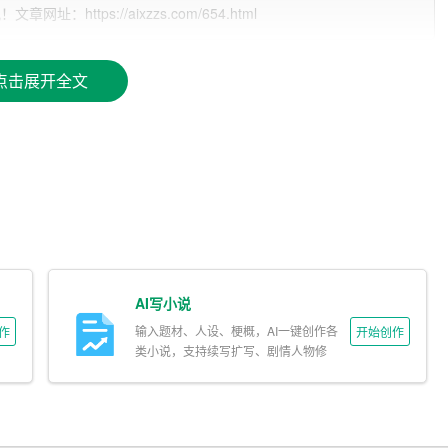
发展迅速，城市建设和城市更新步伐加快。随着居民生活水平的
ttps://aixzzs.com/654.html
数据显示，宣城市门窗照明市场规模已超过亿元，并且呈现持
点击展开全文
牌，也有本地
企业
在竞争中不断发展壮大。市场竞争主要体现
面：
AI写小说
，如道路照明、庭院照明等。
输入题材、人设、梗概，AI一键创作各
作
开始创作
，希望照明产品能够与建筑风格相协调，提升建筑的美观度。
类小说，支持续写扩写、剧情人物修
改。
者越来越关注产品的节能性能，节能照明产品将更受欢迎。
照明产品能够实现远程控制、智能调节等功能，提升生活的便