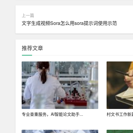
捷性。
上一篇
二、宣城市门窗照明营销方案
文字生成视频Sora怎么用sora提示词使用示范
1.产品策略
（1）提高产品品质：品质是企业发展的基石，只
推荐文章
（2）注重产品创新：不断研发新产品，满足消费
（3）强化产品差异化：通过差异化的产品设计，
2.价格策略
（1）合理定价：根据产品的成本、市场竞争状况
（2）优惠活动：通过举办优惠活动，如折扣、赠
专业查重服务，AI智能论文助手...
村文书工作新篇
3.渠道策略