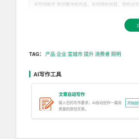
宣城市作为一个人口超过200万的地级市，城市
AI写作助手 原创著作权作品，未经授权转载，侵权必究！文章网址：h
提高，对于城市照明的需求也在不断增加。据相关
续增长的趋势。
2.市场竞争格局
宣城市的门窗照明市场竞争激烈，既有国际知名品
TAG：
产品
企业
宣城市
提升
消费者
照明
在
产品
品质、价格、服务、创新等方面。
3.
消费者
需求分析
AI写作工具
消费者对于门窗照明的需求主要集中在以下几个方
文章自动写作
（1）功能性：照明产品需要满足基本的照明需求
输入您的写作要求，AI自动创作一篇高
开始创
（2）美观性：消费者越来越注重产品的外观设计
质量的原创文章。
（3）节能环保：随着人们环保意识的增强，消费
（4）智能化：随着智能家居的普及，消费者希望