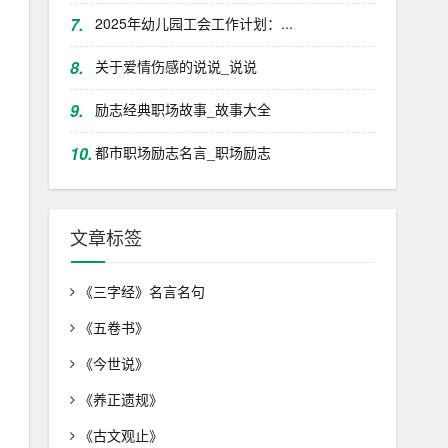
7.
2025年幼儿园工会工作计划：...
8.
关于爱情伤感的说说_说说
9.
励志经典职场故事_故事大全
10.
都市职场励志名言_职场励志
文章标签
《三字经》名言名句
《五卷书》
《今世说》
《养正遗规》
《古文观止》