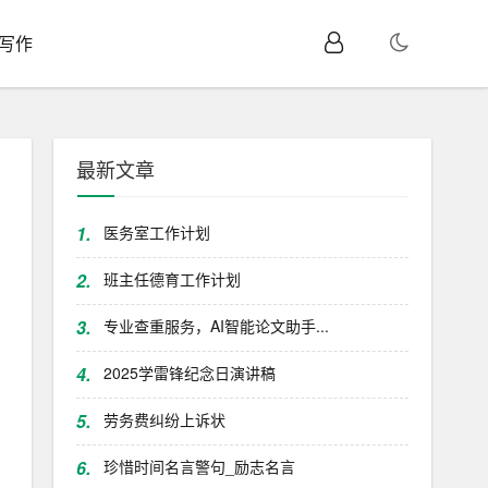
I写作
最新文章
1.
医务室工作计划
2.
班主任德育工作计划
3.
专业查重服务，AI智能论文助手...
4.
2025学雷锋纪念日演讲稿
5.
劳务费纠纷上诉状
6.
珍惜时间名言警句_励志名言