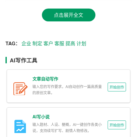
3. 优化资源配置：客服工作计划可以帮助企业合理分配客
点击展开全文
服人员、设备和资源，提高资源利用率，降低运营成本。
4. 增强客户忠诚度：通过持续改进客服工作计划，关注客
户需求，为客户提供个性化服务，可以增强客户对企业的
TAG：
企业
制定
客户
客服
提高
计划
信任和忠诚度。
AI写作工具
5. 促进业务发展：良好的客服工作计划有助于挖掘客户潜
在需求，为企业业务拓展提供有力支持。
文章自动写作
二、制定和实施客服工作计划的策略
输入您的写作要求，AI自动创作一篇高质量
开始创作
的原创文章。
1. 明确服务目标：根据企业发展战略和市场需求，明确客
服工作的长远目标和阶段性目标，确保客服工作计划与企
AI写小说
业整体发展相适应。
输入题材、人设、梗概，AI一键创作各类小
开始创作
2. 深入了解客户需求：通过市场调查、客户访谈、数据分
说，支持续写扩写、剧情人物修改。