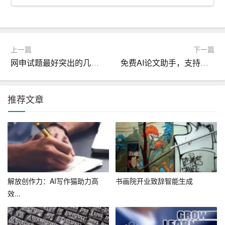
析等方法，深入了解客户需求，为制定客服工作计划提供
有力支持。
3. 制定详细的工作计划：根据客户需求和企业目标，制定
上一篇
下一篇
涵盖各个业务环节的客服工作计划，明确客服人员的职
网申试题最好突出的几个关键词_网申技巧
免费AI论文助手，支持一键生成论文
责、工作流程和绩效考核标准。
4. 建立高效的沟通机制：确保客服人员与客户、同事以及
推荐文章
其他部门之间的沟通畅通，提高客服工作效率。
5. 培训和提升客服人员素质：定期开展客服培训，提高客
服人员的专业素养、沟通能力和服务水平。
6. 持续改进和优化：根据客户反馈和客服过程中的问题，
不断调整和完善客服工作计划，确保其始终满足客户需
解放创作力：AI写作猫助力高
书画院开业致辞智能生成
求。
效...
7. 借助先进技术手段：利用人工智能、大数据等先进技术