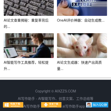
手段，提高客服工作的智能化水平，提升客户体验。
三、总结
AI论文查重揭秘：重复率背后
OneAI评价神器：自动生成教...
客服工作计划是提高客户服务质量、满足客户需求的重要
的...
手段。企业应以客户为中心，制定和实施具有针对性和可
操作性的客服工作计划，不断提升客服服务水平，为企业
的长远发展奠定坚实基础。
AI智能写作工具推荐，轻松提
AI论文生成器：快速产出高质
升...
量...
Copyright © AIXZZS.COM
AI写作助手 - AI智能写作、创意文案、工作总结等
Ai写作助手
ai写作助手app