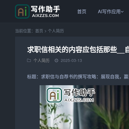
首页
AI写作应用
当前位置：
首页
>
个人简历
求职信相关的内容应包括那些__
个人简历
2025-03-13
标题：
求职信
与
自荐书
的
撰写
攻略：展现自我，赢