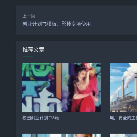
二、自荐书相关内容
上一篇
1. 开头部分
创业计划书模板：影楼专项使用
（1）自我介绍：简要介绍自己的姓名、学历、专
（2）求职意向：明确写出自己应聘的职位。
推荐文章
2. 主体部分
（1）个人经历：详细介绍自己的学习、实习和项
（2）专业技能：阐述自己在专业领域的知识和技
（3）综合素质：从道德品质、团队合作、沟通能
（4）职业规划：阐述自己的职业目标和发展方向
校园创业计划书3篇
电厂安全的工
3. 结尾部分