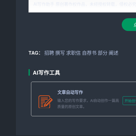
AI写作助手 原创著作权作品，未经授权转载，侵权必究！文章网址：ht
（1）称呼：明确写出招聘方的姓名和职务，如“尊敬
（2）自我介绍：简要介绍自己的姓名、学历、专
2. 主体部分
（1）求职意向：明确写出自己应聘的职位，以及
TAG：
招聘
撰写
求职信
自荐书
部分
阐述
（2）个人优势：从专业技能、实习经历、项目经
（3）工作态度：
AI写作工具
阐述
自己对工作的认真态度和敬
（4）团队协作与沟通能力：介绍自己在团队合作
文章自动写作
3. 结尾部分
输入您的写作要求，AI自动创作一篇高
开始创
质量的原创文章。
（1）表达诚意：再次强调自己对这份工作的热忱
（2）联系方式：提供自己的联系方式，以便招聘