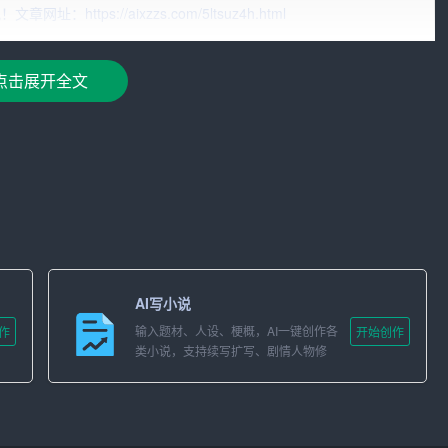
tps://aixzzs.com/5ltsuz4h.html
的XX经理”或“尊敬的XX主管”。
业和毕业院校。
点击展开全文
对该职位的了解和兴趣。
验等方面，详细介绍自己的优势和特长。
业精神，以及在面对困难和挑战时的应对策略。
中的表现，以及与他人沟通的能力。
AI写小说
输入题材、人设、梗概，AI一键创作各
作
开始创作
类小说，支持续写扩写、剧情人物修
和求职意愿。
改。
方在需要时与你联系。