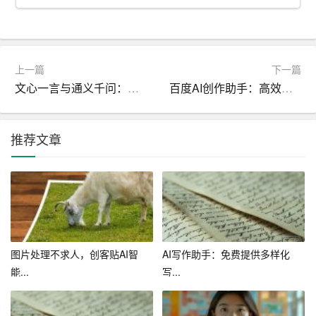
社交媒体、官方网站、邮件等方式进行宣传，同时利用合
作伙伴的资源扩大活动影响力。宣传内容要突出活动亮
点，吸引潜在参与者。
上一篇
下一篇
5.做好活动现场管理
文心一言与通义千问：两大AI写作平台功能对比分析
百度AI创作助手：高效生成创意无限
活动现场管理是确保活动顺利进行的关键。要提前准备好
活动物料、设备调试，确保活动顺利进行。活动现场要设
推荐文章
置签到、接待、导览等环节，确保参与者能够顺利完成参
与。此外，还要注意活动现场的安全保障，确保参与者的
人身安全。
6.注重活动后续跟进
活动结束后，要对活动进行总结和复盘，了解活动的优点
图片处理不求人，创客贴AI智
AI写作助手：免费提供多样化
和不足，为今后类似活动提供借鉴。同时，要关注参与者
能...
写...
的反馈，了解他们的需求和建议，不断优化活动方案。最
后，要对活动成果进行宣传和推广，提高品牌和产品的知