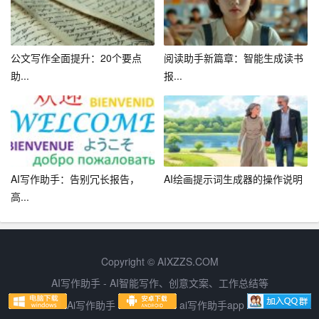
名度。
总之，开展好一次线下社群活动需要充分准备、精心策
公文写作全面提升：20个要点
阅读助手新篇章：智能生成读书
划、细致执行。通过以上几点建议，相信你一定能举办一
助...
报...
场成功的线下社群活动。
AI写作助手：告别冗长报告，
AI绘画提示词生成器的操作说明
高...
Copyright © AIXZZS.COM
AI写作助手 - AI智能写作、创意文案、工作总结等
Ai写作助手
ai写作助手app