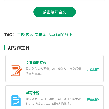
2.精心策划活动
内容
点击展开全文
活动内容是线下社群活动的核心，关系到活动的成败。内
容可以包括主题演讲、圆桌讨论、互动游戏、体验环节
等，旨在让参与者有所收获，提高活动的价值。同时，活
动内容应注重参与者的互动，鼓励大家积极参与，让活动
TAG：
主题
内容
参与者
活动
确保
线下
更具活力。
AI写作工具
3.选择合适的场地和时间
场地和时间是影响线下社群活动效果的重要因素。场地应
文章自动写作
根据活动规模和主题来选择，要保证交通便利、设施齐
输入您的写作要求，AI自动创作一篇高质量
开始创作
的原创文章。
全，同时注意场地氛围的营造。活动时间则要避免与重要
节假日、大型活动等冲突，
确保
参与者的时间安排得当。
AI写小说
4.加强宣传和推广
输入题材、人设、梗概，AI一键创作各类小
开始创作
线下社群活动的成功离不开有效的宣传和推广。可以通过
说，支持续写扩写、剧情人物修改。