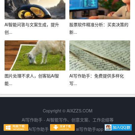
2. 积极参加学校组织的各类培训，提高自身教育教学能
力。
3. 深入开展教育教学研究，不断探索创新，提高教学质
AI智能问答与文案生成，提升
股票软件精准分析：买卖决策的
量。
创...
新...
4. 加强与其他教师的交流与合作，共享教育资源，提高教
育教学效果。
5. 关注学生个体差异，实施有针对性的教育教学措施，提
高学生综合素质。
图片处理不求人，创客贴AI智
AI写作助手：免费提供多样化
能...
写...
6. 加强家校沟通，共同关心学生的成长，促进学生全面发
展。
7. 认真履行教师职责，关心关爱学生，做学生的良师益
Copyright © AIXZZS.COM
友。
AI写作助手 - AI智能写作、创意文案、工作总结等
Ai写作助手
ai写作助手app
四、工作评价