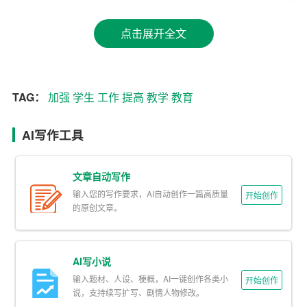
（1）认真备课，钻研教材，确保课堂教学内容充实、准
确。
点击展开全文
（2）注重启发式教学，引导学生主动探究，提高学生分析
问题和解决问题的能力。
TAG：
加强
学生
工作
提高
教学
教育
（3）关注学生个体差异，实施分层教学，使每位学生都能
在课堂上得到锻炼和提高。
AI写作工具
（4）加强课堂管理，维护课堂秩序，营造积极向上的教学
氛围。
文章自动写作
输入您的写作要求，AI自动创作一篇高质量
开始创作
2. 班级管理工作
的原创文章。
（1）加强对学生的思想政治教育，培养学生的社会主义核
心价值观。
AI写小说
（2）加强班级纪律建设，严格执行学校规章制度，提高学
输入题材、人设、梗概，AI一键创作各类小
开始创作
说，支持续写扩写、剧情人物修改。
生的自律意识。