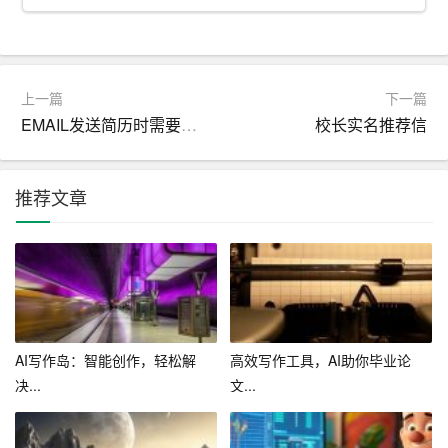
（3）关注学生心理健康，及时发现和解决学生心理问题。
（4）加强家校沟通，共同促进学生全面发展。
上一篇
下一篇
3. 自身专业发展
EMAIL发送简历时需要注意的事项_网申技巧
校长实名推荐信
（1）参加各类教育培训，提高自己的教育教学能力。
推荐文章
（2）积极参与学校教育教学改革，不断探索创新。
（3）参加教育教学研究，提升自己的教育科研水平。
（4）加强与同行的交流与合作，取长补短，共同进步。
三、工作措施
AI写作岛：智能创作，轻松解
高效写作工具，AI助你毕业论
1. 加强教育教学改革学习，明确教育发展趋势，把握教育
决...
文...
规律。