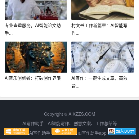
2. 完善部门内部工作流程，提高工作效率，降低工作成
本。
专业查重服务，AI智能论文助
村文书工作新篇章：AI智能写
3. 加强部门内部团队建设，提高部门员工的团队协作能
手...
作...
力。
4. 严格执行公司的各项规章制度，确保部门工作的规范、
有序。
总之，我们总务部门将在下半年的工作中，紧紧围绕公司
AI音乐创新者：打破创作界限
AI写作：一键生成文章，高效
的中心工作，积极改进工作方法，提高服务质量，为公司
管...
的发展贡献自己的力量。同时，我们也希望各部门能够给
予我们支持和配合，共同为公司的发展贡献力量。
谢谢大家！
Copyright © AIXZZS.COM
AI写作助手 - AI智能写作、创意文案、工作总结等
Ai写作助手
ai写作助手app