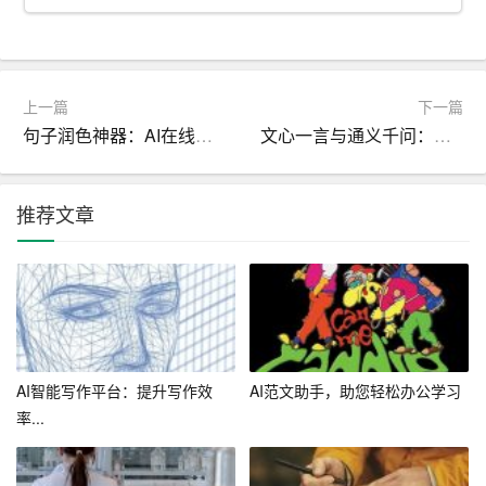
三、员工福利
1. 定期举办员工活动，丰富员工的业余生活，增强团队凝
上一篇
下一篇
聚力。
句子润色神器：AI在线提升文章质量
文心一言与通义千问：两大AI写作平台功能对比分析
2. 关注员工福利，积极为员工争取合法权益，提高员工的
满意度。
推荐文章
3. 加强与员工的沟通，了解员工的诉求，为员工提供帮助
和支持。
4. 完善员工福利制度，确保员工福利的公平、合理。
四、内部管理
AI智能写作平台：提升写作效
AI范文助手，助您轻松办公学习
率...
1. 加强部门内部培训，提高部门员工的专业素养和业务能
力。