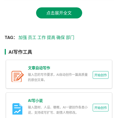
2.
加强
对食堂、宿舍、办公环境等的管理，提高员工的生
点击展开全文
活和工作质量。
3. 定期检查消防、用电、用水等设施，确保安全无隐患。
TAG：
加强
员工
工作
提高
确保
部门
4. 加强与物业公司的沟通与合作，共同解决后勤保障问
题。
AI写作工具
二、设施维护
文章自动写作
1. 建立设施维护台账，对公司的各项设施进行统一管理。
输入您的写作要求，AI自动创作一篇高质量
开始创作
2. 定期对设施进行保养和维修，确保设施的正常运行。
的原创文章。
3. 针对重要设施，制定应急预案，确保在突发情况下能迅
速解决问题。
AI写小说
输入题材、人设、梗概，AI一键创作各类小
开始创作
4. 加强对维修人员的培训，提高他们的专业技能和服务意
说，支持续写扩写、剧情人物修改。
识。