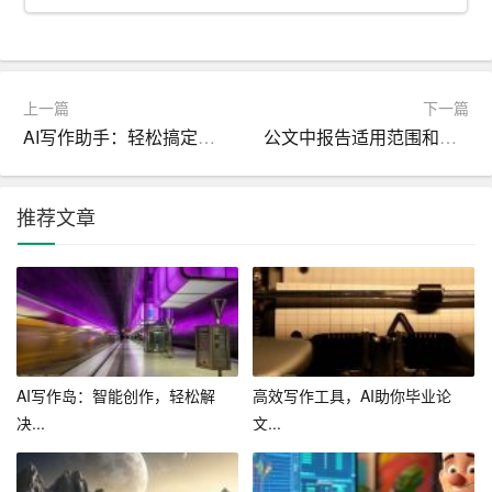
作文生成器呢？
首先，我们要认识到，人工智能的发展并不是要替代人
类，而是要辅助人类，提高人类的工作效率。在写作领
上一篇
下一篇
域，AI作文生成器可以为我们提供快速、高效的写作工
AI写作助手：轻松搞定你的写作难题
公文中报告适用范围和特点
具，帮助我们完成一些简单的、重复性的写作任务。同
时，它也可以作为一种新的写作方式，激发我们的创作灵
推荐文章
感，拓展我们的写作思路。
其次，我们要保持对人类写作的尊重。无论AI作文生成器
的发展如何，人类写作的价值都不会消失。写作不仅仅是
传递信息，更是人类思想、情感、价值观的体现。在这个
过程中，人类可以通过写作来表达自己的观点，传递自己
的声音，这是任何人工智能都无法替代的。
AI写作岛：智能创作，轻松解
高效写作工具，AI助你毕业论
决...
文...
最后，我们要关注人工智能与人类写作的结合。在未来的
发展中，人工智能与人类写作可以相互辅助，共同提高。