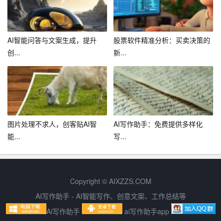
例如，人工智能可以帮助我们快速地整理和分析大量的写
作素材，人类则可以根据这些素材进行深入的思考和创
作。又如，人工智能可以为我们提供一些创新的写作思路
AI智能问答与文案生成，提升
股票软件精准分析：买卖决策的
和结构，人类则可以根据这些思路和结构来完成更具创意
创...
新...
的作品。
总之，AI作文生成器作为一种新兴的写作工具，既有其优
势，也有其局限。我们应该理性地看待它的作用，既要充
分利用它的优点，提高我们的写作效率，也要保持对人类
写作的尊重，关注人工智能与人类写作的结合，共同推动
图片处理不求人，创客贴AI智
AI写作助手：免费提供多样化
写作领域的发展。
能...
写...
Copyright © AIXZZS.COM
AI写作助手 - AI智能写作、创意文案、工作总结等
Ai写作助手
ai写作助手app