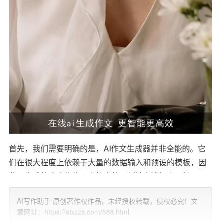
首先，我们需要明确的是，AI作文生成器并非全能的。它
们在很大程度上依赖于大量的数据输入和预设的模板，因
此，生成的文章往往具有较高的原创性和流畅度。然而，A
I作文生成器在理解深度、
情感
表达、逻辑推理等方面还无
AI写作助手 原创著作权作品，未经授权转载，侵权必究！文
法与人类相比。例如，在涉及到人文关怀、价值判断、道
章网址：https://aixzzs.com/588.html
德伦理等方面的问题时，AI作文生成器往往难以给出符合