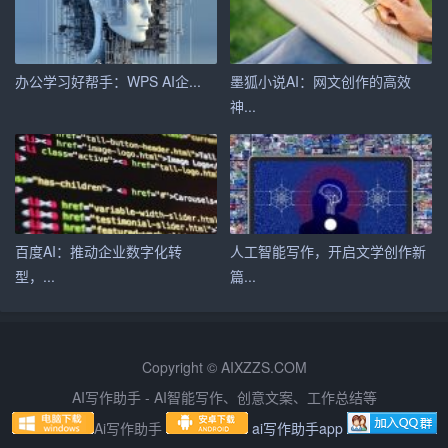
（1）加强科研项目申报，提高科室的科研能力。
（2）加强科研团队合作，开展多学科联合研究。
办公学习好帮手：WPS AI企...
墨狐小说AI：网文创作的高效
神...
（3）提高科研成果转化率，为临床用药提供支持。
三、总结
医院药剂科2024年工作计划以患者为中心，围绕临床用药
需求，加强药品管理、提高药物服务水平、推动药物治疗
百度AI：推动企业数字化转
人工智能写作，开启文学创作新
个体化、增加科研力度等方面展开。通过实施本工作计
型，...
篇...
划，我们期望为医院的发展及患者健康提供全面的药剂服
务，提高医院的医疗服务质量和水平。在实际工作中，我
们将根据实际情况调整工作计划，确保各项工作的顺利进
Copyright © AIXZZS.COM
行。
AI写作助手 - AI智能写作、创意文案、工作总结等
Ai写作助手
ai写作助手app