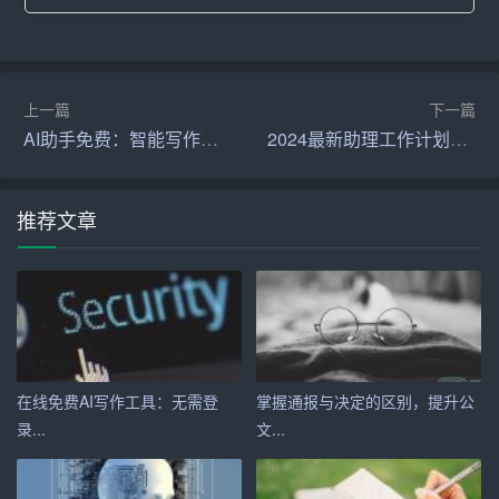
（1）加强药师队伍建设，提高药师的专业素质和业务能
力。
上一篇
下一篇
（2）开展药剂技术交流和培训，提高药剂技术水平。
AI助手免费：智能写作，免费体验
2024最新助理工作计划范文参考
（3）加强药学咨询服务，为临床提供专业的药学服务。
推荐文章
4. 深化药物治疗研究，推动药物治疗的个体化发展
（1）加强药物基因组学研究，为个体化药物治疗提供依
据。
（2）加强药物浓度监测，调整药物剂量，提高药物治疗效
果。
在线免费AI写作工具：无需登
掌握通报与决定的区别，提升公
录...
文...
（3）开展药物治疗研究，推动药物治疗方案的优化。
5. 增加科研力度，提高科室学术水平