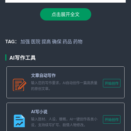
（3）加强药品质量控制，对入库药品进行逐批抽检，确保
点击展开全文
药品质量。
（4）加强药品配送管理，提高药品配送速度，确保临床用
TAG：
加强
医院
提高
确保
药品
药物
药及时。
2. 提高
药物
管理水平，确保药品安全使用
AI写作工具
（1）加强药品不良反应监测，及时上报药品不良反应病
文章自动写作
例，提高药品安全性。
输入您的写作要求，AI自动创作一篇高质量
开始创作
（2）加强药品使用培训，提高医护人员对药品的了解，确
的原创文章。
保药品正确使用。
（3）加强药品处方审核，提高药师对处方的审核能力，确
AI写小说
保药品安全使用。
输入题材、人设、梗概，AI一键创作各类小
开始创作
说，支持续写扩写、剧情人物修改。
3. 加强药剂技术服务，提升医院的药剂业务质量