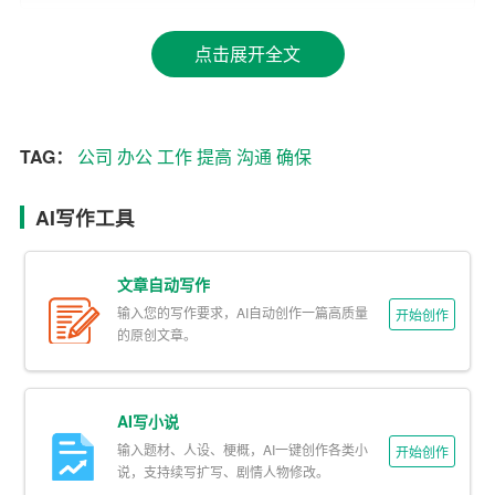
4.
办公
环境维护：我将负责公司办公环境的整洁与安全，
点击展开全文
确保公司形象的良好展示。定期检查消防设施，组织安全
演练。
二、能力提升
TAG：
公司
办公
工作
提高
沟通
确保
1. 学习业务知识：我将主动学习公司业务知识，
提高
自己
AI写作工具
的业务水平，以便更好地为公司提供服务。
2. 沟通能力提升：我将积极参加沟通技巧培训，提高自己
文章自动写作
的沟通能力，使自己能够更好地与同事、客户、供应商等
输入您的写作要求，AI自动创作一篇高质量
开始创作
各方进行有效沟通。
的原创文章。
3. 专业技能提升：我将学习相关
软件
操作，如办公软件、
图片处理软件等，提高自己的专业技能，满足工作需求。
AI写小说
输入题材、人设、梗概，AI一键创作各类小
开始创作
三、团队协作
说，支持续写扩写、剧情人物修改。