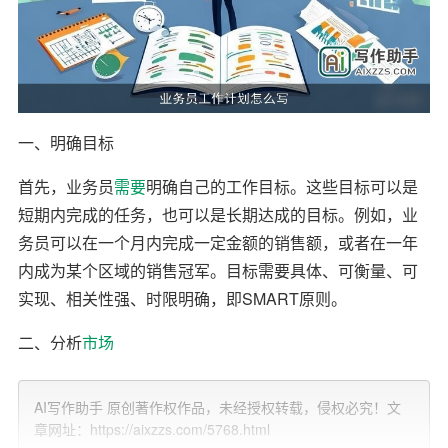
一、明确目标
首先，业务员
需要
明确自己的工作目标。这些目标可以是
短期内完成的任务，也可以是长期达成的目标。例如，业
务员可以在一个月内完成一定金额的销售额，或者在一年
内成为某个区域的销售冠军。目标需要具体、可衡量、可
实现、相关性强、时限明确，即SMART原则。
二、分析
市场
了解市场是制定业务员工作计划的关键环节。业务员需要
AI写作助手 原创著作权作品，未经授权转载，侵权必究！文
对市场进行深入分析，了解市场趋势、竞争对手、客户需
章网址：https://aixzzs.com/5768.html
求等方面。这可以帮助业务员找到自己的优势和劣势，从