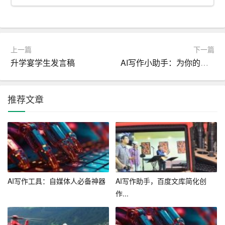
业务员需要不断提升自己的业务能力和综合素质，以适应
市场的变化。业务员可以通过学习专业知识、参加培训、
拓展人脉等方式提升自己的能力。这将有助于业务员更好
上一篇
下一篇
地完成工作计划，实现工作目标。
升学宴学生发言稿
AI写作小助手：为你的创意赋能
六、保持良好的心态
推荐文章
业务员工作往往面临很大的压力，因此保持良好的心态非
常重要。业务员需要积极面对挑战，调整自己的心态，保
持乐观和自信。同时，业务员还需要学会合理分配时间和
精力，保持工作与生活的平衡。
总之，编写业务员工作计划需要明确目标、分析市场、制
AI写作工具：自媒体人必备神器
AI写作助手，百度文库简化创
定策略、安排工作计划、提升自身能力以及保持良好的心
作...
态。只有这样，业务员才能更好地完成工作任务，实现工
作目标。希望以上内容对您有所帮助。