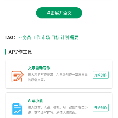
而制定出有针对性的工作计划。
点击展开全文
三、制定策略
在明确目标和分析市场的基础上，业务员需要制定相应的
业务策略。这些策略可以是扩大客户群、提高客户满意
TAG：
业务员
工作
市场
目标
计划
需要
度、增加销售额等方面。业务员需要根据自己的优势和市
场情况，选择最合适的策略。
AI写作工具
四、安排工作计划
文章自动写作
制定策略之后，业务员需要将策略分解为具体的工作任
输入您的写作要求，AI自动创作一篇高质量
开始创作
的原创文章。
务，并安排工作计划。工作计划应该包括每天、每周、每
月的任务安排，以确保业务员按照计划完成任务。同时，
业务员还需要定期检查工作计划的执行情况，对计划进行
AI写小说
调整。
输入题材、人设、梗概，AI一键创作各类小
开始创作
说，支持续写扩写、剧情人物修改。
五、提升自身能力