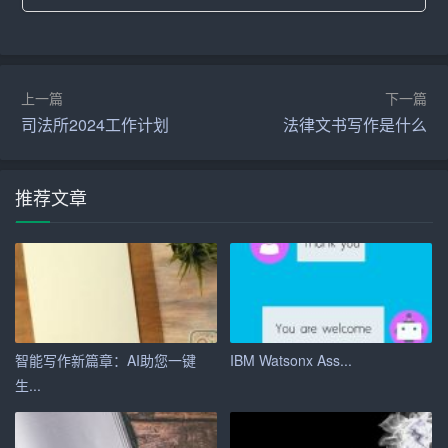
此，我计划在寒假期间参加社会实践活动。我打算报名参
加社区志愿者服务，帮助那些需要帮助的人，比如老人和
残障人士。通过这样的活动，我希望能够培养自己的社会
上一篇
下一篇
责任感，学习到更多的社交技巧，并了解社会的多样性和
司法所2024工作计划
法律文书写作是什么
复杂性。
#个人兴趣
推荐文章
每个人都有自己的兴趣和爱好，我也不例外。我热爱音
乐，特别擅长弹奏钢琴。在寒假期间，我计划参加一个音
乐工作坊，与其他音乐爱好者一起交流学习，提高自己的
音乐创作和演奏技巧。我相信，这不仅能让我更加热爱音
乐，也能培养我的创造力和表达能力。
智能写作新篇章：AI助您一键
IBM Watsonx Ass...
#结语
生...
总的来说，我的2024寒假活动计划是一个全面发展的计
划，旨在提升我的学术能力，加强体育锻炼，学习新语