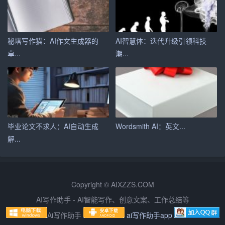
言，参与社会实践，培养个人兴趣。我相信，通过这样的
活动，我能够充分利用这个假期，让自己得到全面的提升
秘塔写作猫：AI作文生成器的
AI智慧体：迭代升级引领科技
和发展。我期待着这个充满挑战和机遇的寒假，我相信它
卓...
潮...
将是我成长道路上的一个重要里程碑。
毕业论文不求人：AI自动生成
Wordsmith AI：英文...
解...
Copyright © AIXZZS.COM
AI写作助手 - AI智能写作、创意文案、工作总结等
Ai写作助手
ai写作助手app