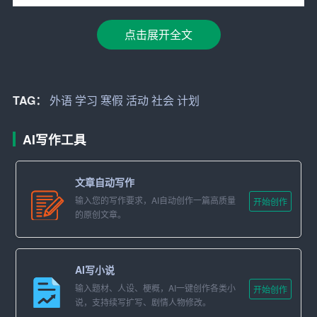
除了母语，外语能力的提升也是我寒假计划的重点。我选
择了学习英语和法语，这两种语言在国际交流中非常重
点击展开全文
要。我计划每天花至少一个小时在线上平台上参加语言课
程，通过与外国老师的互动来提高听说读写的能力。此
外，我还会阅读外语书籍和观看外语电影，以增强语言的
TAG：
外语
学习
寒假
活动
社会
计划
实际应用感。
#体育锻炼
AI写作工具
身体健康是实现学术和人生目标的基础。因此，我将每天
文章自动写作
安排至少一小时的体育锻炼时间。我打算参加学校的篮球
输入您的写作要求，AI自动创作一篇高质量
开始创作
训练，提高自己的篮球技能，同时也会参加社区的跑步活
的原创文章。
动。此外，我还会尝试一些新的运动项目，比如瑜伽或游
泳，以增强体质，提高柔韧性和协调性。
AI写小说
#
社会
实践
输入题材、人设、梗概，AI一键创作各类小
开始创作
说，支持续写扩写、剧情人物修改。
我深知，只有理论知识是不够的，实践经验同样重要。因