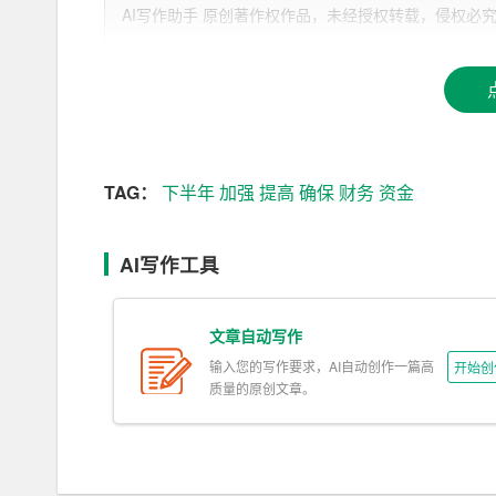
AI写作助手 原创著作权作品，未经授权转载，侵权必究！文章网址：h
2. 强化预算执行，加大预算调整力度，确保预算
3. 加强资金监管，规范资金使用，防范资金风险。
4. 深入推进财务信息化建设，提高财务工作效率。
（二）优化财务服务，提升企业竞争力
TAG：
下半年
加强
提高
确保
财务
资金
1. 加强财务筹划，为企业发展提供有力支持。
AI写作工具
2. 优化财务报告体系，提高财务信息质量。
3. 加快财务审批流程，提高财务服务效率。
文章自动写作
输入您的写作要求，AI自动创作一篇高
开始创
4. 深入开展财务培训，提升财务人员业务素质。
质量的原创文章。
（三）确保财务安全，防范财务风险
1. 加强内部控制，防范财务风险。