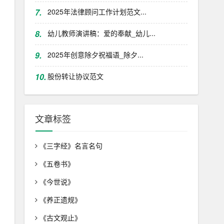
7.
2025年法律顾问工作计划范文...
8.
幼儿教师演讲稿：爱的奉献_幼儿...
9.
2025年创意除夕祝福语_除夕...
10.
股份转让协议范文
文章标签
《三字经》名言名句
《五卷书》
《今世说》
《养正遗规》
《古文观止》