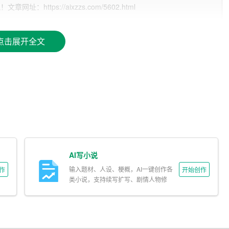
ttps://aixzzs.com/5602.html
资金合理分配。
点击展开全文
AI写小说
输入题材、人设、梗概，AI一键创作各
作
开始创作
类小说，支持续写扩写、剧情人物修
改。