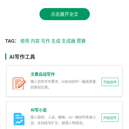
易出错。而现在，通过输入关键词和一些基本指令，写作
自动生成器可以在几秒钟内生成高质量的内容。
点击展开全文
那么，写作自动生成器是如何成为高效内容创作的秘密的
呢？
TAG：
使用
内容
写作
生成
生成器
需要
首先，写作自动生成器可以快速生成大量的内容。在数字
化时代，内容量是关键。更多的内容意味着更多的机会吸
AI写作工具
引观众，提高品牌知名度，并获得搜索引擎的青睐。写作
自动生成器可以快速生成大量的内容，帮助创作者在短时
文章自动写作
间内创造出大量的高质量作品。
输入您的写作要求，AI自动创作一篇高质量
开始创作
的原创文章。
其次，写作自动生成器可以提高内容的准确性。由于写作
自动生成器是基于大量的文本数据进行创作的，因此它们
可以生成准确、无误的内容。这对于需要精确信息的领
AI写小说
域，如科技、医疗和金融，尤其重要。
输入题材、人设、梗概，AI一键创作各类小
开始创作
说，支持续写扩写、剧情人物修改。
此外，写作自动生成器可以生成多样化的内容。由于它们