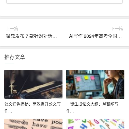
可以分析大量的文本数据，它们可以了解不同的写作风格
和语言表达方式。这使得它们可以生成多样化的内容，满
足不同观众的需求。
上一篇
下一篇
然而，尽管写作自动生成器具有许多优点，但它们也有一
微软发布 7 款针对对话优化的人工智能语音更加逼真自然
AI写作 2024年高考全国作文
些局限性。例如，它们生成的内容可能缺乏创造性和情感
性。此外，它们可能无法完全理解复杂的主题和语境。因
推荐文章
此，在使用写作自动生成器时，创作者需要谨慎，并确保
对生成的内容进行充分的审查和修改。
总的来说，写作自动生成器已经成为高效内容创作的秘
密。它们可以快速生成大量高质量的内容，提高内容的准
确性，并生成多样化的内容。然而，创作者需要意识到它
们的局限性，并谨慎使用。只有这样，我们才能充分利用
公文润色揭秘：高效提升公文写
一键生成论文大纲：AI智能写
写作自动生成器的优势，创造出更多有吸引力和价值的内
作...
作...
容。