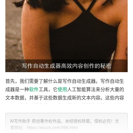
首先，我们需要了解什么是写作自动生成器。写作自动生
成器是一种
软件
工具，它
使用
人工智能算法来分析大量的
文本数据，并基于这些数据生成新的文本内容。这些内容
可以是文章、博客帖子、产品描述、营销文案等。
写作自动生成器的出现彻底改变了内容创作的方式。在过
AI写作助手 原创著作权作品，未经授权转载，侵权必究！文
去，创作者需要手动进行研究和写作，这不仅耗时而且容
章网址：https://aixzzs.com/556.html