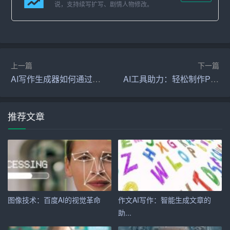
简历内容进行优化。如调整简历的结构、修改措辞、突出
说，支持续写扩写、剧情人物修改。
个人优势等。
5. 修改与完善：生成简历后，求职者还需对简历进行仔细
的检查和修改，确保简历内容的准确性和完整性。
上一篇
下一篇
三、如何让AI简历助你求职成功
AI写作生成器如何通过提示词生成产品使用手册？
AI工具助力：轻松制作PPT
1. 凸显个人优势：在简历中，要充分利用AI工具提供的功
能，突出自己的专业技能、实践经验和综合素质。
推荐文章
2. 注意简历美观：一份美观的简历能够给人留下深刻的印
象。在使用AI简历工具时，要注意简历的布局、颜色搭配
和字体选择，使简历更具吸引力。
3. 定制化简历：针对不同的求职岗位，可以利用AI简历工
图像技术：百度AI的视觉革命
作文AI写作：智能生成文章的
具生成多份简历，突出自己在该岗位上的优势和特点。
助...
4. 善于调整：根据求职反馈，不断调整和优化简历内容，