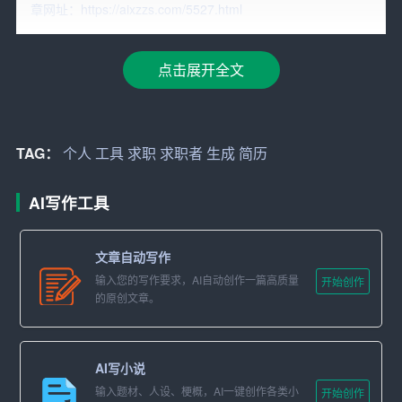
章网址：https://aixzzs.com/5527.html
要求，进行数据分析，为求职者提供最佳的简历布局和内
容安排。
点击展开全文
二、如何使用AI生成个人简历
1. 选择合适的AI简历
工具
：目前市面上有许多AI简历生成
工具，如职徒、简历易等。求职者可以根据自己的需求和
TAG：
个人
工具
求职
求职者
生成
简历
喜好，选择一款适合自己的AI简历工具。
AI写作工具
2. 输入个人信息：在使用AI简历工具时，首先要输入个人
的基本信息，如姓名、联系方式、学历等。此外，还需要
输入个人的求职意向，以便AI工具为你生成符合行业要求
文章自动写作
的简历。
输入您的写作要求，AI自动创作一篇高质量
开始创作
的原创文章。
3. 选择模板：AI简历工具通常会提供多种简历模板，求职
者可以根据自己的喜好和行业特点，选择合适的模板。
AI写小说
4. 优化简历内容：在AI简历工具的辅助下，求职者可以对
输入题材、人设、梗概，AI一键创作各类小
开始创作