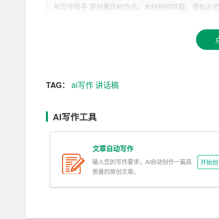
AI写作助手 原创著作权作品，未经授权转载，侵权必究！文章网址：h
再次，要培养良好的品德和行为习惯。品德是人的
人，不仅能够受到他人的尊重和喜爱，还能够为自
到以下几点：一是要诚实守信，不说谎，不骗人。
信任和友谊。二是要尊敬师长，团结同学。师长是
结同学，才能营造一个和谐的学习氛围。三是要爱
TAG：
ai写作
讲话稿
的家园，只有爱护公物，保护环境，才能让我们的
最后，要积极参加各种活动，锻炼自己的综合素质
AI写作工具
科技比赛等等。这些活动不仅能够丰富我们的课余
以，我希望同学们能够积极参加各种活动，展示自
文章自动写作
同学们，新的学期已经开始，让我们一起努力，一
输入您的写作要求，AI自动创作一篇高
开始创
同努力下，我们一定能够在这个学期里取得更大的
质量的原创文章。
谢谢大家！