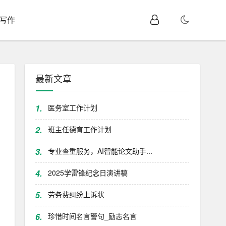
I写作
最新文章
1.
医务室工作计划
2.
班主任德育工作计划
3.
专业查重服务，AI智能论文助手...
4.
2025学雷锋纪念日演讲稿
5.
劳务费纠纷上诉状
6.
珍惜时间名言警句_励志名言