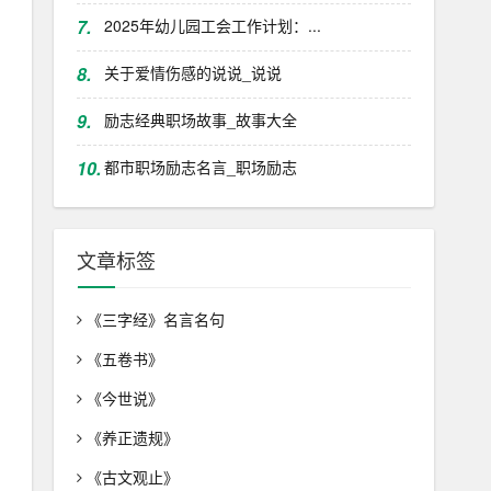
7.
2025年幼儿园工会工作计划：...
8.
关于爱情伤感的说说_说说
9.
励志经典职场故事_故事大全
10.
都市职场励志名言_职场励志
文章标签
《三字经》名言名句
《五卷书》
《今世说》
《养正遗规》
《古文观止》