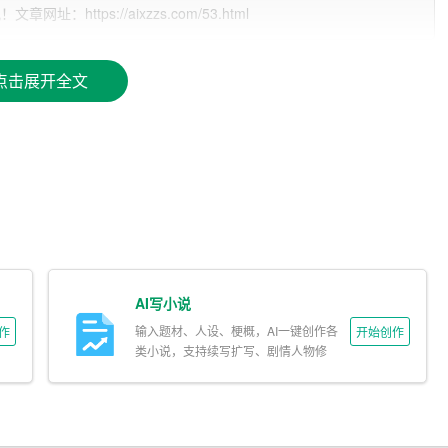
ttps://aixzzs.com/53.html
灵魂，行为是人的外在表现。一个有良好品德和行为习惯的
己的未来打下坚实的基础。在新学期里，我希望同学们能够做
点击展开全文
诚实守信是做人的基本原则，只有诚实守信，才能赢得他人的
我们的引路人，同学是我们的伙伴和朋友，只有尊敬师长，团
护公物，保护环境。公物是我们共同的财产，环境是我们共同
校园更加美丽。
。学校为我们提供了丰富多彩的活动，如运动会、文艺汇演、
生活，还能够锻炼我们的身体素质、艺术素养和创新能力。所
己的风采，提高自己的综合素质。
AI写小说
起奋斗，一起创造一个更加美好的未来！我相信，在我们的共
输入题材、人设、梗概，AI一键创作各
作
开始创作
进步，收获更多的快乐！
类小说，支持续写扩写、剧情人物修
改。