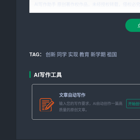
AI写作助手 原创著作权作品，未经授权转载，侵权必究！文章网址：h
同学们，你们是
祖国
的未来，是家庭的希望。在这
实现
中国梦、为祖国的繁荣富强贡献自己的力量。
在此，我向同学们提出以下几点希望：
一、坚定信念，树立正确的世界观、人生观和价值
劳全面发展的社会主义建设者和接班人。
TAG：
创新
同学
实现
教育
新学期
祖国
二、努力学习，掌握科学文化知识。学习是人生的
要关注社会热点，关注国家大事，增强自己的社会
AI写作工具
三、团结友爱，弘扬中华民族优秀传统文化。我们
文章自动写作
信，遵纪守法。在学校这个大家庭中，我们要互相
输入您的写作要求，AI自动创作一篇高
开始创
四、勇于创新，开拓进取。创新是民族进步的灵魂
质量的原创文章。
将创新精神融入到日常学习、生活和工作中，为我
五、关注身心健康，积极参加体育锻炼。健康的身