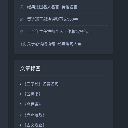
7.
经典法国名人名言_英语名言
8.
竞选班干部演讲稿范文500字
9.
上半年主任护师个人工作总结报告...
10.
关于心情的语句_经典语句大全
文章标签
《三字经》名言名句
《五卷书》
《今世说》
《养正遗规》
《古文观止》