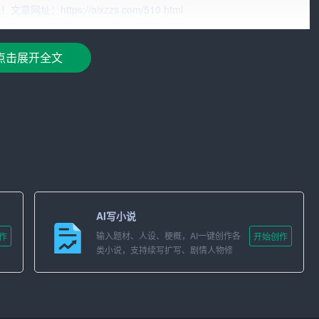
ttps://aixzzs.com/510.html
个充满竞争的时代，我们要树立远大理想，明确人生目标，为
为实现这一目标，我们需要付出努力、克服困难、勇于
创新
。
点击展开全文
观。我们要牢记党的教育宗旨，全面发展，努力成为德智体美
阶梯，我们需要踏实肯干、勤奋刻苦，不断提高自己。同时，
责任感和使命感。
要践行社会主义核心价值观，尊敬师长，关爱同学，诚实守
AI写小说
帮助，共同进步，为实现民族复兴的伟大梦想而努力。
输入题材、人设、梗概，AI一键创作各
作
开始创作
，是国家兴旺发达的不竭动力。我们要敢于挑战，敢于突破，
类小说，支持续写扩写、剧情人物修
改。
国科技事业的发展贡献自己的力量。
体是实现人生目标的基石。我们要注重锻炼，养成良好的作息