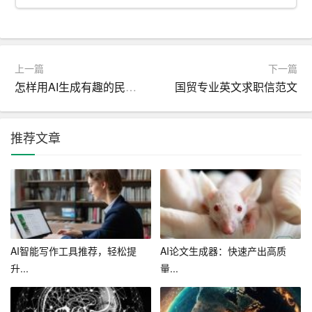
化的写作建议。它能够分析用户的文章结构、语言风格等
方面，并提出改进意见。这有助于用户在写作过程中不断
优化自己的文本。
上一篇
下一篇
5. 情感分析：智能AI助手具备情感分析功能，能够识别文
怎样用AI生成有趣的民间故事？
国贸专业英文求职信范文
本中的情感色彩。这对于创作故事、广告文案等具有情感
诉求的文本具有重要意义。
推荐文章
三、智能AI助手对人类社会的影响
1. 提高工作效率：智能AI助手能够自动生成文本，大大提
高了人们的写作效率。这意味着人们可以将更多的时间和
精力投入到其他更有价值的工作中，提高整体工作效率。
2. 促进文化交流：智能AI助手具备语言翻译功能，使得跨
AI智能写作工具推荐，轻松提
AI论文生成器：快速产出高质
语言交流变得更加便捷。这有助于不同国家和地区的人们
升...
量...
更好地了解彼此的文化，促进文化交流和合作。
3. 个性化教育：智能AI助手可以根据学生的需求，提供个