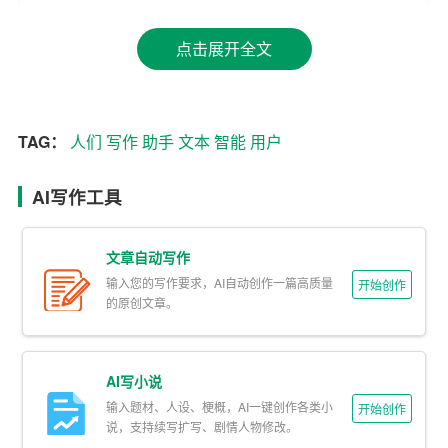
单：
点击展开全文
1. 自动生成文本：智能AI助手可以根据用户的需求，自动
生成各种类型的文本。这些文本包括新闻报道、故事、诗
歌、广告文案等，涵盖了人们日常生活和工作中的各个方
TAG：
人们
写作
助手
文本
智能
用户
面。
2. 语言翻译：智能AI助手具备强大的语言翻译功能，能够
AI写作工具
将一种语言自动翻译成另一种语言。这使得跨语言交流变
得更加便捷，极大地促进了全球范围内的文化交流和合
文章自动写作
作。
输入您的写作要求，AI自动创作一篇高质量
开始创作
的原创文章。
3. 文本校对：智能AI助手能够对用户的文本进行实时校
对，包括语法、拼写、标点等。这有助于提高用户的写作
水平，避免在正式场合出现低级错误。
AI写小说
输入题材、人设、梗概，AI一键创作各类小
开始创作
4. 写作建议：智能AI助手可以根据用户的需求，提供个性
说，支持续写扩写、剧情人物修改。