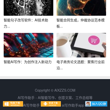
性化的写作建议和辅导。这有助于提高学生的写作水平，
培养更多的文学人才。
智能句子改写软件：AI技术助
智能合同生成，仲裁协议范本模
4. 创新媒体产业：智能AI助手能够自动生成新闻报道，为
力...
板...
媒体产业带来创新。它不仅可以提高新闻报道的效率，还
可以根据用户的需求，提供个性化的新闻推荐。
5. 文艺创作：智能AI助手可以帮助作家进行文学创作，提
供创意和灵感。这对于文艺作品的产量和质量都具有积极
智能AI写作：为创作注入新动力
电子商务论文选题：聚焦行业前
意义。
沿...
四、结语
总之，智能AI助手的出现使得写作变得更加简单和便捷。
Copyright © AIXZZS.COM
它不仅能够自动生成文本，还能提供翻译、校对、写作建
AI写作助手 - AI智能写作、创意文案、工作总结等
议等多种功能。智能AI助手对人类社会产生了深远的影
响，提高了工作效率，促进了文化交流，推动了教育创
Ai写作助手
ai写作助手app