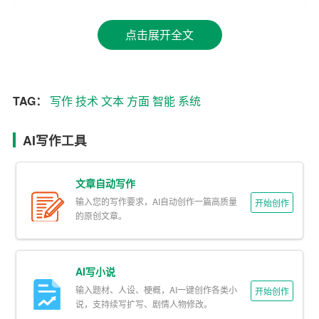
3. 语言理解：利用自然语言处理技术，AI系统可以理解文
本中的语义、情感和逻辑关系，从而生成更加贴近人类写
点击展开全文
作风格的作品。
4. 实时交互：AI系统可以与用户进行实时交互，根据用户
的反馈和需求，不断调整和优化文本内容。
TAG：
写作
技术
文本
方面
智能
系统
二、AI智能写作的优势
AI写作工具
1. 高效快捷：AI智能写作可以大大提高写作效率，节省人
力和时间成本。
文章自动写作
输入您的写作要求，AI自动创作一篇高质量
开始创作
2. 丰富多样的内容：AI系统可以生成各种风格和类型的文
的原创文章。
本，满足不同领域的需求。
3. 准确性高：AI系统通过学习大量的数据，可以提高文本
AI写小说
的准确性和可靠性。
输入题材、人设、梗概，AI一键创作各类小
开始创作
说，支持续写扩写、剧情人物修改。
4. 易于修改和优化：AI系统生成的文本可以方便地进行修