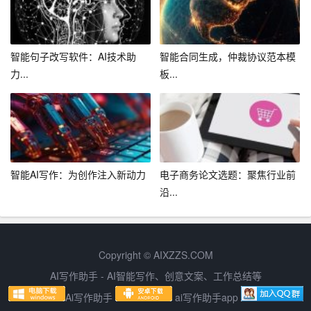
用于新闻报道、文章撰写、创意写作等领域。一些知名企
业和研究机构也在积极研发和推广AI智能写作技术，如百
度、阿里巴巴、腾讯等。此外，我国政府也高度重视AI智
智能句子改写软件：AI技术助
智能合同生成，仲裁协议范本模
能写作技术的发展，出台了一系列政策和措施，鼓励和支
力...
板...
持AI技术在文化创意产业的创新应用。
五、结语
AI智能写作作为创意与技术完美融合的典范，为人类带来
了全新的创作体验和便利。虽然目前仍存在一定的挑战和
智能AI写作：为创作注入新动力
电子商务论文选题：聚焦行业前
沿...
问题，但随着技术的不断发展和优化，AI智能写作有望在
未来的写作领域发挥更加重要的作用，助力我国文化创意
产业的繁荣发展。
Copyright © AIXZZS.COM
AI写作助手 - AI智能写作、创意文案、工作总结等
Ai写作助手
ai写作助手app