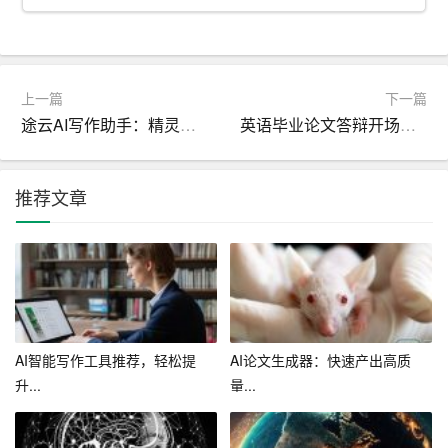
改和优化，以满足用户的个性化需求。
5. 创新性强：AI智能写作可以尝试全新的写作风格和表达
方式，为人类创作带来新的灵感。
上一篇
下一篇
途云AI写作助手：精灵般的智能创作工具
英语毕业论文答辩开场白精选
三、AI智能写作的挑战
1. 创作深度和情感：AI系统生成的文本在深度和情感表达
推荐文章
方面可能不如人类作家丰富和细腻。
2. 伦理和法律问题：AI智能写作在版权、隐私和道德等方
面存在一定的争议和挑战。
3. 技术成熟度：虽然AI智能写作技术取得了一定的进展，
但仍然需要在算法、数据和硬件等方面不断优化和完善。
AI智能写作工具推荐，轻松提
AI论文生成器：快速产出高质
升...
量...
四、我国AI智能写作的发展现状
近年来，我国AI智能写作技术取得了显著的成果，广泛应