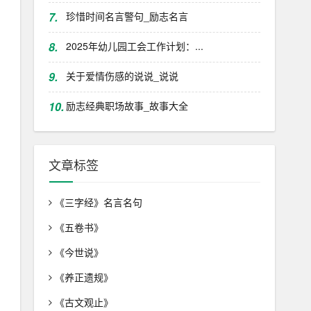
7.
珍惜时间名言警句_励志名言
8.
2025年幼儿园工会工作计划：...
9.
关于爱情伤感的说说_说说
10.
励志经典职场故事_故事大全
文章标签
《三字经》名言名句
《五卷书》
《今世说》
《养正遗规》
《古文观止》