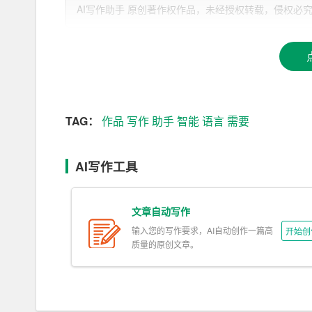
在智能写作的过程中，AI写作助手需要处理大量
AI写作助手 原创著作权作品，未经授权转载，侵权必究！文章网址：h
外，AI写作助手还需要具备一定的逻辑推理能力，
写作助手还要遵循一定的语言规范，确保写作质量
二、智能写作的艺术性
虽然智能写作基于科学原理，但优秀的AI写作
作品
TAG：
作品
写作
助手
智能
语言
需要
1. 语言表达：AI写作助手需要运用丰富的词汇
标，AI写作助手需要从大量的文学作品中学习，
AI写作工具
2. 情感共鸣：优秀的AI写作作品能够引起读者
需要理解人类情感的复杂性，并在作品中融入相应
文章自动写作
3. 创新思维：艺术作品往往具有独创性。AI写
输入您的写作要求，AI自动创作一篇高
开始创
质量的原创文章。
自己独特的写作风格。
4. 审美价值：艺术作品具有一定的审美价值。A
使作品具有较高的审美价值。