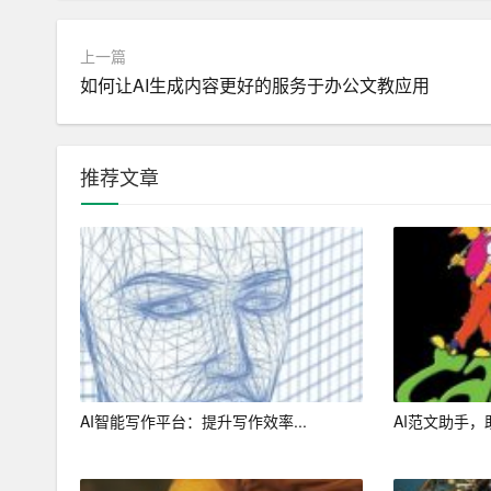
三、智能写作的发展前景
上一篇
随着AI技术的不断进步，AI写作助手在智能写作
如何让AI生成内容更好的服务于办公文教应用
的发展：
1. 个性化写作：AI写作助手可以根据用户的需
推荐文章
2. 跨语言写作：AI写作助手将能够支持多种语
3. 智能协作：AI写作助手可以与其他AI助手协
4. 创作辅助：AI写作助手不仅可以独立完成写
总之，智能写作的艺术与科学是相辅相成的。在A
更具艺术价值的写作作品。同时，我们也要关注智
的发展符合社会规范。
AI智能写作平台：提升写作效率...
AI范文助手