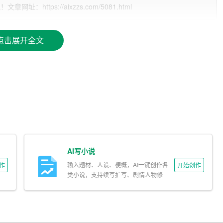
的文本数据，从中提取出关键信息，理解文章的主旨和结构。此
ttps://aixzzs.com/5081.html
以便在写作过程中进行合理的推断和论证。在这个过程中，AI
。
点击展开全文
同样具有艺术性。艺术性体现在以下几个方面：
和恰当的语句表达，使文章具有一定的文学价值。为了达到这个目
汲取其中的精华，提高自己的语言表达能力。
的共鸣，让读者产生情感上的共鸣。为了实现这一点，AI写作助手
的情感元素。
AI写小说
作助手需要在充分理解现有作品的基础上，进行创新和突破，形成
输入题材、人设、梗概，AI一键创作各
作
开始创作
类小说，支持续写扩写、剧情人物修
改。
I写作助手需要关注作品的整体布局、结构、逻辑等方面的美感，