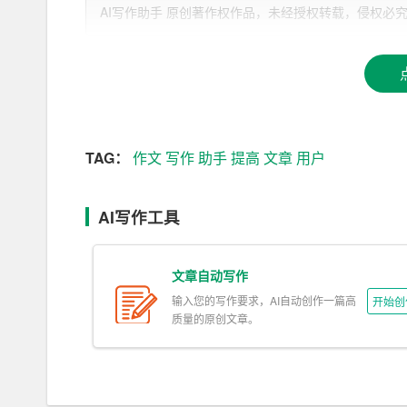
己的
文章
内容。
AI写作助手 原创著作权作品，未经授权转载，侵权必究！文章网址：h
3. 自动写作：AI作文助手可以根据用户设定的
力。
4. 智能修改：AI作文助手拥有强大的语病检测
5. 实时翻译：AI作文助手支持多种语言实时翻
TAG：
作文
写作
助手
提高
文章
用户
6. 互动交流：AI作文助手内置社交功能，用户
AI写作工具
二、AI作文助手的使用方法
1. 安装注册：首先，用户需要在手机或电脑上安装
文章自动写作
输入您的写作要求，AI自动创作一篇高
开始创
2. 设置主题和关键词：打开AI作文助手，输入自
质量的原创文章。
3. 等待自动生成文章：AI作文助手会根据用户
4. 优化文章：用户可以对AI作文助手生成的文