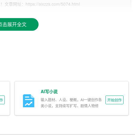
ttps://aixzzs.com/5074.html
主题和关键词，自动生成文章大纲和正文，节省用户的时间和精
点击展开全文
和修改功能，可以一键优化文章结构，
提高
文章质量。
译，方便用户查阅和学习不同语言的写作技巧。
可以与其他写作爱好者互相交流、学习，共同进步。
AI作文助手，并完成注册。
AI写小说
输入题材、人设、梗概，AI一键创作各
作
开始创作
己想要写的主题和关键词，点击“开始写作”。
类小说，支持续写扩写、剧情人物修
改。
设定的主题和关键词，自动生成文章大纲和正文。
章进行修改和优化，使其更加符合自己的需求。