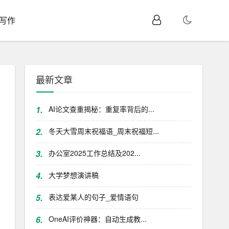
I写作
最新文章
1.
AI论文查重揭秘：重复率背后的...
2.
冬天大雪周末祝福语_周末祝福短...
3.
办公室2025工作总结及202...
4.
大学梦想演讲稿
5.
表达爱某人的句子_爱情语句
6.
OneAI评价神器：自动生成教...