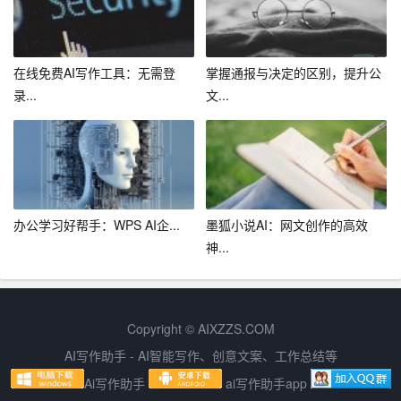
的编写。此外，一些学术期刊也已经开始接受使用AI生成
的文章作为投稿。
在线免费AI写作工具：无需登
掌握通报与决定的区别，提升公
四、结论
录...
文...
总之，论文写作AI作为一种新兴的智能写作工具，已经在
学术界展现出了巨大的潜力。它不仅能够提高写作效率，
降低写作难度，还可以提高写作质量和避免抄袭风险。然
而，我们也应该看到，AI写作仍然存在一些局限性，如对
办公学习好帮手：WPS AI企...
墨狐小说AI：网文创作的高效
用户输入的依赖性、对复杂逻辑的处理能力有限等。因
神...
此，在未来的发展中，论文写作AI需要不断完善和优化，
以更好地服务于学术界。
在这个信息爆炸的时代，学术写作不仅需要严谨的研究态
Copyright © AIXZZS.COM
度，还需要高效、准确的写作工具。论文写作AI作为一种
AI写作助手 - AI智能写作、创意文案、工作总结等
智能写作助手，有望成为学术界的重要工具，推动学术写
Ai写作助手
ai写作助手app
作的发展。我们期待在不久的将来，论文写作AI能够为更