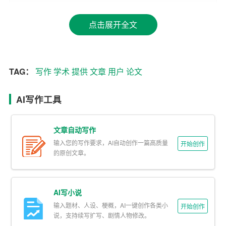
在学术领域，时间就是金钱。论文写作AI能够自动生成文
章的各个部分，大大提高了写作效率。用户只需提供基本
点击展开全文
框架和关键信息，AI便可以在短时间内完成一篇结构清
晰、内容丰富的论文。这使得研究者可以将更多的时间投
入到实验和研究中，而不是花费在繁琐的写作工作上。
TAG：
写作
学术
提供
文章
用户
论文
2. 提高写作质量
AI写作工具
论文写作AI基于大量的文献和数据进行训练，其生成的文
章具有较高的学术价值。它能够自动进行文献综述，找到
文章自动写作
最新的研究进展，为用户提供有关该领域的最新信息。同
输入您的写作要求，AI自动创作一篇高质量
开始创作
时，AI还可以根据用户的需求，进行文章的结构调整和语
的原创文章。
言润色，使得文章更具逻辑性和可读性。
3. 降低写作难度
AI写小说
输入题材、人设、梗概，AI一键创作各类小
对于一些学术新手来说，撰写论文是一项极具挑战性的任
开始创作
说，支持续写扩写、剧情人物修改。
务。论文写作AI可以帮助用户轻松上手，降低写作难度。