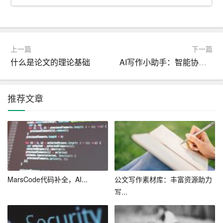
无论用户是否具有写作经验，AI都可以根据用户的需求，
提供相应的写作建议和模板，让用户轻松完成一篇高质量
的论文。
上一篇
下一篇
4. 避免抄袭风险
什么是论文的理论基础
AI写作小助手：智能协作，创作无压力
在学术领域，抄袭是一项严重的罪行。使用论文写作AI，
用户可以确保自己的文章具有原创性。AI会根据用户提供
推荐文章
的信息，自动生成文章内容，确保文章的独立性和创新
性。此外，AI还可以帮助用户检查文章的抄袭率，确保文
章符合学术规范。
三、论文写作AI在学术界的应用
MarsCode代码补全，AI...
公文写作素材库：丰富资源助力
论文写作AI已经在学术界得到了广泛的应用。许多高校、
写...
研究所和出版社都开始使用这种智能写作工具，以提高学
术写作的质量和效率。例如，一些学者利用论文写作AI进
行文献综述的撰写，一些研究者则使用它来完成实验报告