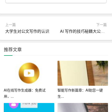
三、LED照明在不同场景中的应用
1. 家居照明：LED照明在家庭中得到了广泛应用，如客
上一篇
下一篇
厅、卧室、厨房、卫生间等。LED照明不仅提供了良好的
大学生对公文写作的认识
AI 写作的技巧秘籍大公开快来提升你的写作水平吧
照明效果，还能营造出舒适、温馨的氛围。
2. 商业照明：LED照明在商场、店铺、办公楼等商业
场所
推荐文章
得到了广泛应用。LED照明不仅能提高照明效果，还能帮
助商家吸引顾客、提升品牌形象。
3. 公共照明：LED照明在道路、公园、广场等公共区域得
到了广泛应用。LED照明不仅能节约能源，还能提高公共
安全、美化城市环境。
AI在线写作生成器：免费试
智能写作新篇章：AI助您一键
4. 工业照明：LED照明在工厂、仓库等工业场所得到了广
用，...
生...
泛应用。LED照明具有高亮度、防爆、防尘等特点，能够
满足工业场所的照明需求。