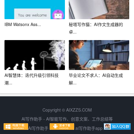
5. 医疗照明：LED照明在医院、诊所等医疗场所得到了广
泛应用。LED照明具有杀菌、消毒、护眼等优点，提高了
IBM Watsonx Ass...
秘塔写作猫：AI作文生成器的
医疗场所的卫生条件和患者舒适度。
卓...
6. 教育照明：LED照明在教室、图书馆等教育场所得到了
广泛应用。LED照明能够保护学生视力，提高学习效果。
总之，LED照明解决方案以其优越的性能和广泛的适用场
景，正在逐步成为照明领域的主流。随着科技的不断进
AI智慧体：迭代升级引领科技
毕业论文不求人：AI自动生成
步，LED照明将会更好地服务于人类社会，为人们带来更
潮...
解...
加美好的生活。
Copyright © AIXZZS.COM
AI写作助手 - AI智能写作、创意文案、工作总结等
Ai写作助手
ai写作助手app