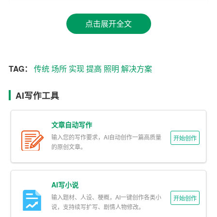
4. 显色性好：LED照明能够精确地呈现物体颜色，对色彩
的还原度高，适用于对色彩要求较高的场合。
点击展开全文
5. 智能化：LED照明可以
实现
智能控制，如调光、变色、
定时开关等，满足不同场景的需求。
TAG：
传统
场所
实现
提高
照明
解决方案
二、LED照明的解决方案
1. 替代传统照明：将LED照明产品替代传统的白炽灯、荧
AI写作工具
光灯等，实现节能降耗。
文章自动写作
2. 智能控制系统：通过智能控制系统，实现LED照明的远
输入您的写作要求，AI自动创作一篇高质量
开始创作
程控制、自动调节等功能，
提高
照明效率。
的原创文章。
3. 定制化解决方案：根据不同场景的需求，定制化LED照
明解决方案，如商场、办公室、家居等。
AI写小说
输入题材、人设、梗概，AI一键创作各类小
4. 一体化设计：将LED照明与建筑、装饰等领域相结合，
开始创作
说，支持续写扩写、剧情人物修改。
实现一体化设计，提升视觉效果。