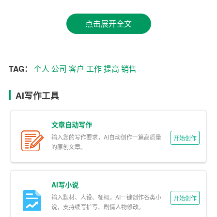
1.建立并维护良好的客户关系，为客户提供优质的服务，
点击展开全文
以提高客户满意度和忠诚度。
2.定期对客户进行回访，了解客户的需求和反馈，及时解
TAG：
个人
公司
客户
工作
提高
销售
决客户问题，为客户提供持续的价值。
3.收集潜在客户信息，扩大客户群体，提高市场占有率。
AI写作工具
三、销售目标达成
文章自动写作
1.根据公司制定的销售目标，制定个人销售计划，并分解
输入您的写作要求，AI自动创作一篇高质量
开始创作
到每个季度、每个月、每一天。
的原创文章。
2.通过各种渠道，如线上推广、线下活动等，提高产品知
名度和销售额。
AI写小说
输入题材、人设、梗概，AI一键创作各类小
开始创作
3.与其他部门密切配合，如市场部、售后服务等，以确保
说，支持续写扩写、剧情人物修改。
客户需求得到及时响应和满足。