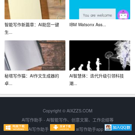
工作。
六、自我管理与激励
智能写作新篇章：AI助您一键
IBM Watsonx Ass...
1.养成良好的工作习惯，保持良好的工作状态。
生...
2.设定个人目标，通过自我激励，不断提升自己的工作动
力。
3.保持学习和成长的心态，不断挑战自己，突破自己的舒
适区。
秘塔写作猫：AI作文生成器的
AI智慧体：迭代升级引领科技
卓...
潮...
总之，2024年是我作为一名营业员的成长之年，我将以此
为契机，不断提升自己的业务能力、客户服务水平和工作
效率，为公司的发展做出更大的贡献。同时，我也将以此
Copyright © AIXZZS.COM
为动力，实现个人职业生涯的突破和成长。我相信，通过
AI写作助手 - AI智能写作、创意文案、工作总结等
努力和坚持，我一定能够在2024年取得更好的成绩。
Ai写作助手
ai写作助手app