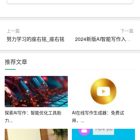
四、团队协作与个人成长
1.积极参与团队活动，提高团队凝聚力和协作能力。
上一篇
下一篇
努力学习的座右铭_座右铭
2024新版AI智能写作入口，助您快速生成高质量内容
2.与同事分享销售经验和技巧，共同进步。
3.不断提升自己的专业能力和综合素质，为公司的发展做
推荐文章
出贡献。
五、工作态度与效率
1.保持积极的工作态度，对待每一个客户都要耐心、细
心、热情。
探索AI写作：智能优化工具助
AI在线写作生成器：免费试
2.提高工作效率，合理安排工作时间，确保工作目标的达
力...
用，...
成。
3.遵守公司规章制度，服从领导安排，积极参与公司各项