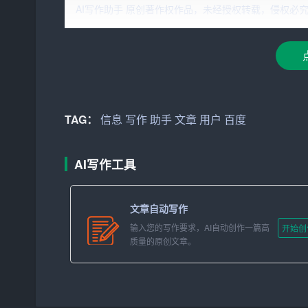
度文库AI写作助手应运而生，它旨在帮助
用户
轻松
AI写作助手 原创著作权作品，未经授权转载，侵权必究！文章网址：h
AI写作助手的诞生
随着人工智能技术的发展，AI在各个领域的应用越
架、提供写作灵感、甚至完成整篇文章的撰写。百
出了自己的AI写作助手。
TAG：
信息
写作
助手
文章
用户
百度
如何使用AI写作助手
使用百度文库AI写作助手非常简单。首先，用户需
AI写作工具
后，用户可以根据自己的需求选择不同的写作模式
一些关键词或者文章的主题，AI助手就会根据输
文章自动写作
要对生成的内容进行修改和调整，直到满意为止。
输入您的写作要求，AI自动创作一篇高
开始创
质量的原创文章。
写作助手的优势
1. 提高写作效率