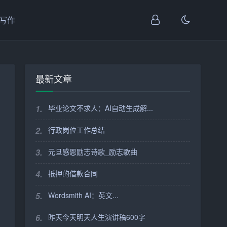
I写作
最新文章
1.
毕业论文不求人：AI自动生成解...
2.
行政岗位工作总结
3.
元旦感恩励志诗歌_励志歌曲
4.
抵押的借款合同
5.
Wordsmith AI：英文...
6.
昨天今天明天人生演讲稿600字