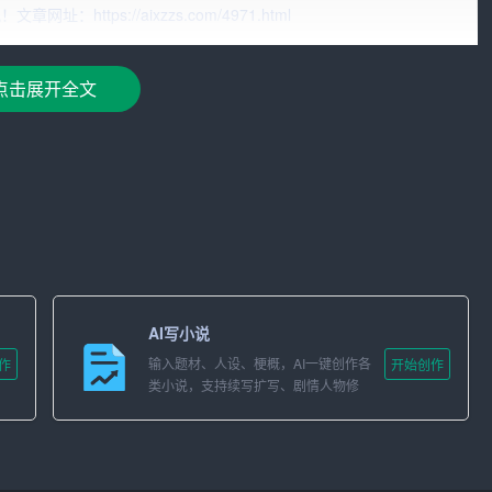
创作，自由发挥，让写作变得更加简单和高效。
ttps://aixzzs.com/4971.html
点击展开全文
来越广泛。在写作领域，AI助手可以帮助人们快速生成文章框
度作为中国领先的互联网公司，自然也看到了这一趋势，并推
要在百度文库的官方网站上找到AI写作助手的功能入口。进入
，如文章写作、论文写作、简历制作等。接着，用户可以输入
入的内容生成相应的文章框架或者内容。用户可以根据自己的需
AI写小说
输入题材、人设、梗概，AI一键创作各
作
开始创作
类小说，支持续写扩写、剧情人物修
改。