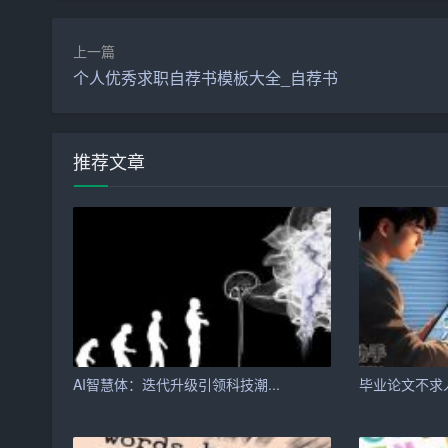
对于忙碌的现代人来说，时间就是效率。百度文库
写作的效率。用户不再需要从零开始，可以利用A
上一篇
2. 丰富的素材库
个人优秀求职自荐书模板大全_自荐书
百度文库拥有庞大的素材库，涵盖了各个领域的知
材，为自己的文章增色添彩。
推荐文章
3. 智能推荐
AI写作助手可以根据用户的需求和文章的主题，
过程中的“灵感枯竭”，还可以让文章的内容更加丰
4. 学习与改进
百度文库AI写作助手不仅仅是一个写作工具，它还
提高自己的写作水平，为用户提供更好的服务。
AI智慧体：迭代升级引领科技潮...
毕业论文不求人
写在最后