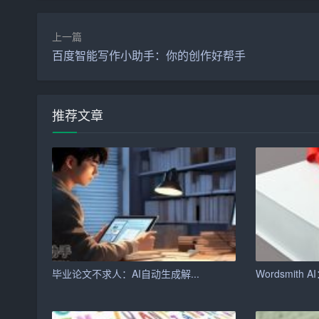
2. 企业宣传：生成新闻稿、宣传文案，提高品牌
3. 教育辅导：为学生提供作文辅导，提高写作水
上一篇
百度智能写作小助手：你的创作好帮手
4. 个人创作：帮助创作者完成作品构思和初步创
5. 日常办公：辅助完成各类文档编写，提高工作
推荐文章
四、如何使用百度AI智能写作助手
1. 访问百度AI智能写作助手官网，注册账号并登录
2. 在首页输入关键词和基本要求，如文章类型、
3. 选择生成文章，助手将为您快速生成符合要求
4. 对生成的文章进行修改和润色，确保满足您的
毕业论文不求人：AI自动生成解...
Wordsmith A
5.
下载
或直接发布文章，完成写作过程。
五、结语