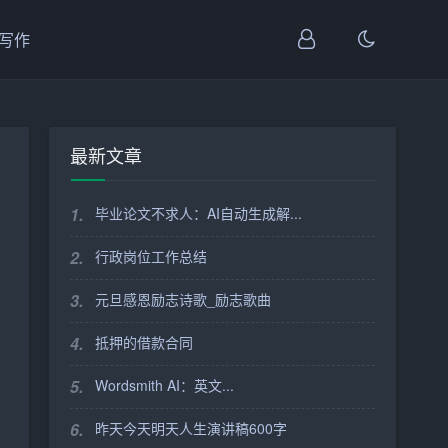
I写作
最新文章
1.
毕业论文不求人：AI自动生成解...
2.
行政岗位工作总结
3.
元旦感恩励志诗歌_励志歌曲
4.
抵押的借款合同
5.
Wordsmith AI：英文...
6.
昨天今天明天人生演讲稿600字