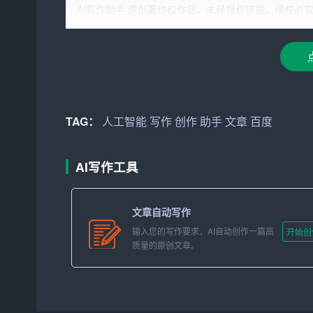
百度AI智能写作助手是百度公司推出的一款基于
AI写作助手 原创著作权作品，未经授权转载，侵权必究！文章网址：h
习等先进技术，旨在帮助用户快速生成高质量的
文
可以通过百度AI智能写作助手，轻松实现高效写作
二、百度AI智能写作助手的特点
1. 高效便捷：只需输入关键词和基本要求，百度
TAG：
人工智能
写作
创作
助手
文章
百度
2. 内容丰富：助手可以根据您的需求，生成各种
3. 质量保证：通过不断优化算法，百度AI智能
AI写作工具
4. 定制化服务：您可以根据个人喜好和需求，调
文章自动写作
5. 实时更新：百度AI智能写作助手会不断学习
输入您的写作要求，AI自动创作一篇高
开始创
质量的原创文章。
三、百度AI智能写作助手的应用场景
1. 学术研究：快速撰写论文、研究报告，节省大