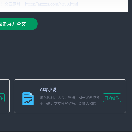
人工智能技术的写作辅助工具。它结合了自然语言处理、深度学
ttps://aixzzs.com/4898.html
章
。无论您是学生、职场人士、创作者，还是企业宣传员，都
。
点击展开全文
AI智能写作助手即可快速生成文章，节省了您的宝贵时间。
类型的文章，如新闻报道、散文、
小说
等。
写作助手生成的文章具有较高的质量，语句通顺、逻辑清晰。
整文章的风格、语气和结构，让助手为您量身定制文章。
AI写小说
新的知识和信息，确保为您提供最新、最前沿的内容。
输入题材、人设、梗概，AI一键创作各
作
开始创作
类小说，支持续写扩写、剧情人物修
改。
量查阅资料和整理时间。