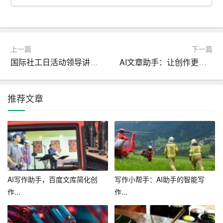
二、百度AI写作助手的应用场景
1. 学术研究
在学术研究领域，百度AI写作助手可以帮助学者快速梳理
上一篇
下一篇
文献资料，生成论文大纲，提高论文写作的效率。同时，
国际社工日活动领导讲话稿 为社区创造更美好的未来
AI文章助手：让创作更加高效
百度AI写作助手还能针对作者的需求，提供相关的研究思
路和建议，助力学术创新。
推荐文章
2. 企业宣传
对于企业来说，百度AI写作助手是一款实用的宣传工具。
它可以帮助企业快速生成各类宣传稿件，如新闻稿、软
文、广告文案等。同时，百度AI写作助手还能根据企业的
需求，对稿件进行个性化调整，提升宣传效果。
AI写作助手，百度文库简化创
写作小帮手：AI助手的智能写
作...
作...
3. 教育培训
在教育培训领域，百度AI写作助手可以辅助教师备课、为