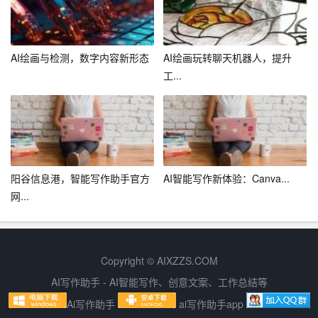
学生提供写作辅导等。通过对学生写作能力的分析和评
估，百度AI写作助手可以给出针对性的改进建议，帮助学
生提高写作水平。
AI绘画与检测，数字内容新形态
AI绘画玩转聊天机器人，提升
工...
4. 文艺创作
对于文艺创作者来说，百度AI写作助手也是一个得力的助
手。它可以帮助作者进行故事构思、角色设定、情节发展
等方面的创作。在创作过程中，百度AI写作助手还能根据
作者的喜好和需求，实时调整内容，助力文艺作品的诞
阳谷信息港，智能写作助手官方
AI智能写作新体验：Canva...
生。
网...
三、百度AI写作助手的未来发展
1. 个性化定制
Copyright © AIXZZS.COM
AI写作助手 - AI智能写作、创意文案、工作总结等
未来，百度AI写作助手将更加注重个性化定制。通过对用
Ai写作助手
ai写作助手app
户写作风格的分析和学习，百度AI写作助手将为每个用户