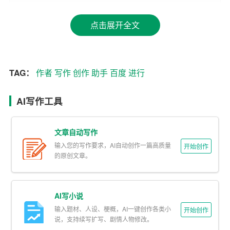
百度AI写作助手拥有丰富的知识储备，涵盖了各个领域的
常识、热点事件、发展趋势等。在写作过程中，只需输入
点击展开全文
关键词或主题，百度AI写作助手便能迅速给出相关的内容
和建议，帮助作者拓展思路，提高文章的深度和广度。
3. 实时互动与反馈
TAG：
作者
写作
创作
助手
百度
进行
百度AI写作助手具有实时互动与反馈的功能。在写作过程
AI写作工具
中，作者可以根据自己的需求对助手给出的建议进行修
改、调整。同时，百度AI写作助手也会根据作者的修改意
文章自动写作
见，不断优化自己的生成内容，实现与作者的良性互动。
输入您的写作要求，AI自动创作一篇高质量
开始创作
的原创文章。
4. 多种文体支持
百度AI写作助手支持多种文体，包括新闻报道、散文、
小
AI写小说
说
、报告等。无论是学术研究、还是文艺创作，百度AI写
输入题材、人设、梗概，AI一键创作各类小
作助手都能游刃有余地满足作者的需求。
开始创作
说，支持续写扩写、剧情人物修改。