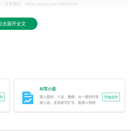
ttps://aixzzs.com/4845.html
费大量的时间和精力进行构思、撰写和修改。而AI写作生成器可
点击展开全文
效率。
仿多种文本风格，从而生成多样化的文本。这使得创作者可以在文
作可能是一项挑战。AI写作生成器可以帮助他们轻松地完成写作
完整的文本，还可以提供创意灵感，帮助创作者进行创作。
AI写小说
求，实时生成文本，并可以根据用户的反馈进行调整，确保文本的
输入题材、人设、梗概，AI一键创作各
作
开始创作
类小说，支持续写扩写、剧情人物修
改。