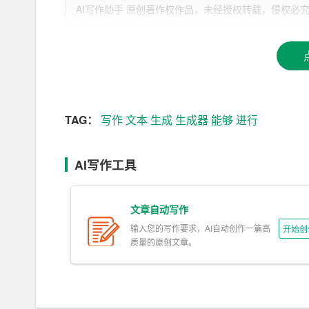
AI写作助手 原创著作权作品，未经授权转载，侵权必究！文章网址：h
二、AI写作生成器的优势
1. 提高写作效率：传统的写作方式需要创作者耗
以在短时间内生成高质量的文本，大大提高了写作
2. 丰富文本表达：AI写作生成器能够学习和模
本表达上更具创意，拓展了写作的空间。
TAG：
写作
文本
生成
生成器
能够
进行
3. 降低写作门槛：对于一些非专业人士来说，写
AI写作工具
任务，降低了写作的门槛。
4. 辅助创意创作：AI写作生成器不仅可以生成
文章自动写作
5. 实时反馈：AI写作生成器可以根据用户的需
输入您的写作要求，AI自动创作一篇高
开始创
质量的原创文章。
质量。
三、AI写作生成器在实际应用中的表现