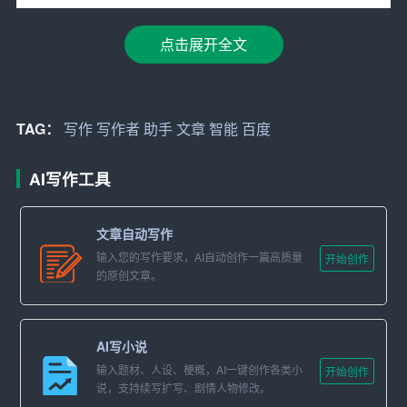
通过对大量优秀
文章
的分析，百度AI写作助手能够洞察文
章的结构、风格和关键词，从而为写作者提供个性化的写
点击展开全文
作建议。例如，在撰写一篇关于“人工智能在教育领域的应
用”的文章时，助手会推荐相关的应用案例、优势分析和未
来发展趋势等，帮助写作者拓展思路。
TAG：
写作
写作者
助手
文章
智能
百度
3. 实时语法纠错和优化建议
AI写作工具
百度AI写作助手具有强大的语言处理能力，能够对写作者
的文字进行实时语法纠错、语句优化，提高文章的质量。
文章自动写作
同时，助手还支持多语言写作，助力写作者拓展国际市
输入您的写作要求，AI自动创作一篇高质量
开始创作
场。
的原创文章。
4. 智能推荐标题和关键词
AI写小说
在撰写文章时，标题和关键词的选择至关重要。百度AI写
输入题材、人设、梗概，AI一键创作各类小
作助手能够根据文章内容和市场需求，智能推荐具有吸引
开始创作
说，支持续写扩写、剧情人物修改。
力和搜索量的标题和关键词，提升文章的传播效果。