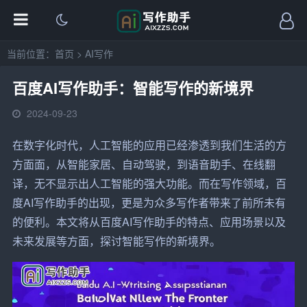
当前位置：
首页
>
AI写作
百度AI写作助手：智能写作的新境界
2024-09-23
在数字化时代，人工
智能
的应用已经渗透到我们生活的方
方面面，从智能家居、自动驾驶，到语音
助手
、在线翻
译，无不显示出人工智能的强大功能。而在
写作
领域，
百
度
AI写作
助手的出现，更是为众多
写作者
带来了前所未有
的便利。本文将从百度AI写作助手的特点、应用场景以及
未来发展等方面，探讨
智能写作
的新境界。