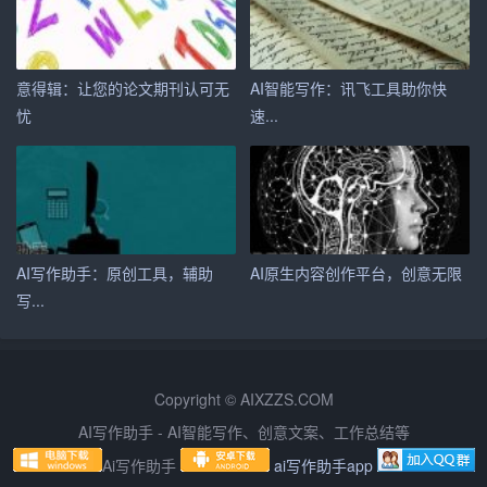
4. 跨语言写作：对于从事国际交流的工作人员，助手可以
支持多语言写作，助力他们拓展国际市场。
意得辑：让您的论文期刊认可无
AI智能写作：讯飞工具助你快
5. 个人写作：对于热爱写作的个人，百度AI写作助手可以
忧
速...
提供写作建议和指导，帮助他们提升写作水平。
三、未来发展展望
随着人工智能技术的不断进步，百度AI写作助手在未来有
望实现更多功能，为写作者带来更大便利。例如：
AI写作助手：原创工具，辅助
AI原生内容创作平台，创意无限
写...
1. 情感分析：通过对文章情感的识别，助手可以为写作者
提供情感表达的建议，使文章更具感染力。
2. 个性化定制：根据用户的写作风格和喜好，助手可以实
Copyright © AIXZZS.COM
现个性化定制，提供更加贴近用户需求的写作建议。
AI写作助手 - AI智能写作、创意文案、工作总结等
3. 智能协作：助手可以与其他人工智能工具相结合，实现
Ai写作助手
ai写作助手app