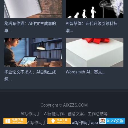
2. 助力企业品牌传播
对于企业来说，百度AI写作助手可以帮助他们快速生成各
类宣传稿件，提高品牌曝光度。同时，通过对文章数据进
秘塔写作猫：AI作文生成器的
AI智慧体：迭代升级引领科技
行分析，企业可以更好地了解用户需求，调整营销策略。
卓...
潮...
3. 辅助教育写作教学
在教育领域，百度AI写作助手可以作为教学辅助工具，帮
助学生提高写作能力。教师可以利用助手提供的数据分析
功能，了解学生的写作水平，有针对性地进行教学指导。
毕业论文不求人：AI自动生成
Wordsmith AI：英文...
解...
总之，百度AI写作助手凭借其强大的功能和便捷的操作，
已经成为智能写作领域的佼佼者。它不仅为广大写作爱好
者提供了极大的便利，也为企业和个人创作者带来了实实
Copyright © AIXZZS.COM
在在的好处。随着人工智能技术的不断发展，我们有理由
AI写作助手 - AI智能写作、创意文案、工作总结等
相信，百度AI写作助手将在未来发挥更大的作用，助力我
Ai写作助手
ai写作助手app
国写作事业的发展。