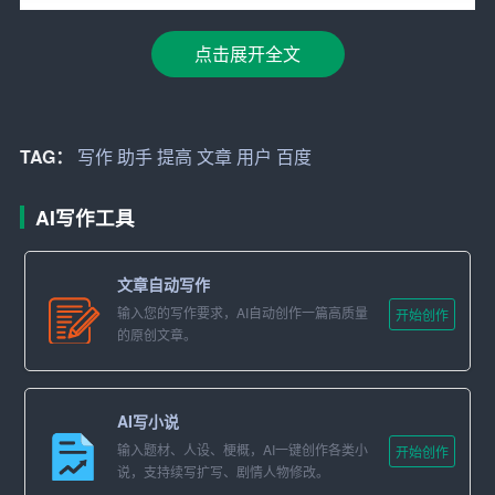
百度AI写作助手基于大数据分析，能够根据用户输入的关
点击展开全文
键词或主题，生成一系列相关的话题和观点。这为写作者
提供了丰富的灵感来源，帮助他们快速确定文章的主题和
框架。
TAG：
写作
助手
提高
文章
用户
百度
2. 素材搜集
AI写作工具
在文章写作过程中，素材的搜集是一个耗时且繁琐的工
作。百度AI写作助手拥有强大的信息检索能力，能迅速从
文章自动写作
互联网上搜集到与文章主题相关的资料、案例和数据。这
输入您的写作要求，AI自动创作一篇高质量
开始创作
不仅节省了写作者的时间，还能保证文章内容的丰富性和
的原创文章。
权威性。
3. 智能修改
AI写小说
输入题材、人设、梗概，AI一键创作各类小
百度AI写作助手具有智能语法纠错、句子优化等功能。用
开始创作
说，支持续写扩写、剧情人物修改。
户只需将文章初稿导入助手，它就能自动识别出文中的错