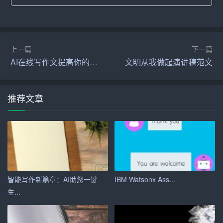
误和不足，并提出修改建议。这有助于
提高
文章的质量，
减少因为语言表达不当而导致的误解。
4. 数据分析
上一篇
下一篇
AI在线写作文提高你的写作效率
文明从我做起演讲稿范文
百度AI写作助手还能对文章的阅读量、点赞量、分享量等
数据进行实时分析，为用户提供了关于文章传播效果的详
细报告。根据这些数据，用户可以调整自己的写作策略，
推荐文章
提升文章的吸引力。
二、百度AI写作助手的实际应用
1. 提高个人写作效率
对于个人创作者来说，百度AI写作助手无疑是一款提高写
智能写作新篇章：AI助您一键
IBM Watsonx Ass...
作效率的利器。它可以帮助他们在短时间内完成高质量的
生...
文章，从而有更多的时间和精力投入到其他工作中。