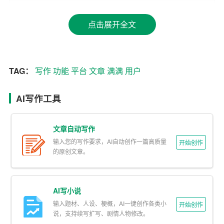
景选择合适的风格，让文章更具吸引力。
点击展开全文
4. 智能语法纠错：平台具备智能语法纠错功能，能够自动
检测用户写作中的语法错误，并提供正确的修改建议，帮
助用户提升文章质量。
TAG：
写作
功能
平台
文章
满满
用户
5. 一键生成文章：满满AI写作平台支持一键生成文章功
能，用户只需输入关键词和基本要求，平台即可自动生成
AI写作工具
一篇符合要求的文章，节省用户的时间和精力。
文章自动写作
二、满满AI写作平台的功能
输入您的写作要求，AI自动创作一篇高质量
开始创作
的原创文章。
1. 写作灵感：平台可以根据用户输入的关键词生成相关话
题和写作思路，帮助用户找到写作灵感，解决“写什么”的问
题。
AI写小说
输入题材、人设、梗概，AI一键创作各类小
2. 写作辅助：平台提供实时的写作辅助功能，用户在写作
开始创作
说，支持续写扩写、剧情人物修改。
过程中可以随时调用平台提供的建议和素材，提高写作效