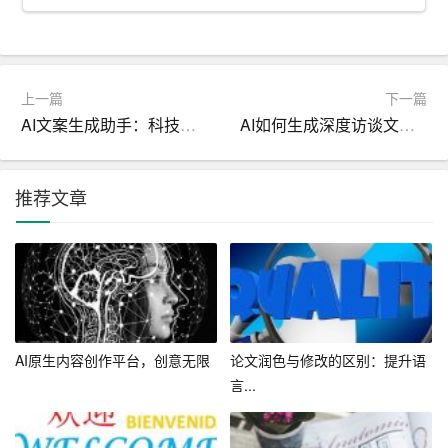
率。
3. 文章评估：满满AI写作平台可以对用户完成的文章进行
评估，从内容、结构、语言等方面给出评分和建议，帮助
上一篇
下一篇
用户提升文章质量。
AI文案生成助手：科技辅助，让文案更出彩
AI如何生成深度访谈文章？
4. 人工辅助：平台还提供人工辅助服务，用户在写作过程
中遇到难题可以随时向平台求助，平台会安排专业人员进
推荐文章
行解答。
5. 学习成长：满满AI写作平台还具备学习功能，用户在平
台上写作的过程中，平台会根据用户的写作习惯和需求不
断优化自身功能，助力用户提升写作能力。
AI原生内容创作平台，创意无限
论文润色与修改的区别：提升语
三、如何运用满满AI写作平台让创作更简单
言...
1. 充分利用写作灵感功能，解决“写什么”的问题。在写作
前，先输入关键词，平台会为你提供相关话题和写作思