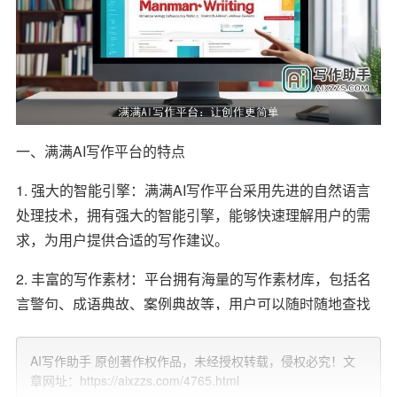
一、满满AI写作平台的特点
1. 强大的智能引擎：满满AI写作平台采用先进的自然语言
处理技术，拥有强大的智能引擎，能够快速理解用户的需
求，为用户提供合适的写作建议。
2. 丰富的写作素材：平台拥有海量的写作素材库，包括名
言警句、成语典故、案例典故等，用户可以随时随地查找
并引用合适的素材丰富文章内容。
AI写作助手 原创著作权作品，未经授权转载，侵权必究！文
3. 多样化的写作风格：满满AI写作平台支持多种写作风
章网址：https://aixzzs.com/4765.html
格，如正式、幽默、轻松等，用户可以根据文章类型和场