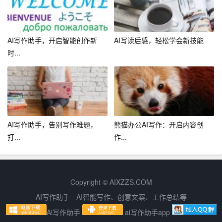
路，帮助你找到创作灵感。
2. 调用写作辅助功能，提高写作效率。在写作过程中，平
AI写作助手，开启智能创作新
AI写读后感，轻松学会新技能
台会为你提供实时的建议和素材，让你轻松应对各种写作
时...
难题。
3. 利用文章评估功能，提升文章质量。完成文章后，让平
台对你的作品进行评估，根据平台的建议进行修改，让你
的文章更加优秀。
AI写作助手，告别写作难题，
熊猫办公AI写作：开启内容创
4. 求助人工辅助服务，解决写作难题。在写作过程中，如
打...
作...
果遇到难题，可以向平台求助，平台会安排专业人员进行
解答。
5. 利用学习功能，不断提升自己的写作能力。在平台上持
Copyright © AIXZZS.COM
续写作，平台会根据你的写作习惯和需求不断优化自身功
AI写作助手 - AI智能写作、创意文案、工作总结等
能，帮助你提升写作水平。
Ai写作助手
ai写作助手app