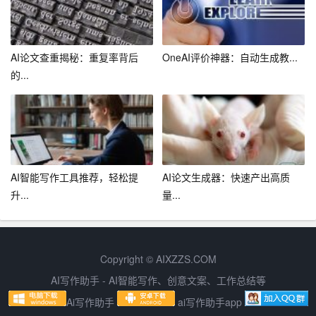
AI厨师可以利用机器学习技术不断学习和改进烹饪技巧，
为顾客提供更加美味的佳肴。例如，借助AI技术，厨师可
AI论文查重揭秘：重复率背后
OneAI评价神器：自动生成教...
以根据食材特点和顾客口味，自动调整烹饪参数，如火
的...
候、时间、调料等。这种智能烹饪方式不仅提高了菜品质
量，还降低了人力成本。
总之，AI生成内容在餐饮美食行业中的应用日益广泛，为
餐饮企业带来了新的发展机遇。然而，AI技术在餐饮行业
的应用也存在一定的挑战，如数据隐私保护、技术成熟度
AI智能写作工具推荐，轻松提
AI论文生成器：快速产出高质
等。餐饮企业应充分认识AI技术的优势和局限，合理运用A
升...
量...
I生成内容，提升自身竞争力。在未来的发展中，相信AI技
术将会在餐饮美食行业中发挥更大的作用，为顾客带来更
加便捷、个性化的餐饮体验。
Copyright © AIXZZS.COM
AI写作助手 - AI智能写作、创意文案、工作总结等
Ai写作助手
ai写作助手app