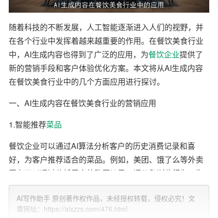
随着科技的不断发展，人工智能逐渐进入人们的视野，并
在各个行业中发挥着越来越重要的作用。在餐饮美食行业
中，AI生成内容也得到了广泛的应用，为
餐饮企业
提供了
新的营销手段和客户体验优化方案。本文将从AI生成内容
在餐饮美食行业中的几个方面应用进行探讨。
一、AI生成内容在餐饮美食行业的营销应用
1.智能推荐
菜品
餐饮企业可以通过AI算法分析客户的历史消费记录和喜
好，为客户推荐适合的菜品。例如，美团、饿了么等外卖
平台可以通过分析用户的购买记录、评价和浏览行为，为
用户推荐符合其口味的商家和菜品。这种智能推荐不仅
提
AI写作助手 原创著作权作品，未经授权转载，侵权必究！文
高
了用户的购物体验，还帮助餐饮企业提高了销售额和客
章网址：https://aixzzs.com/476.html
户满意度。