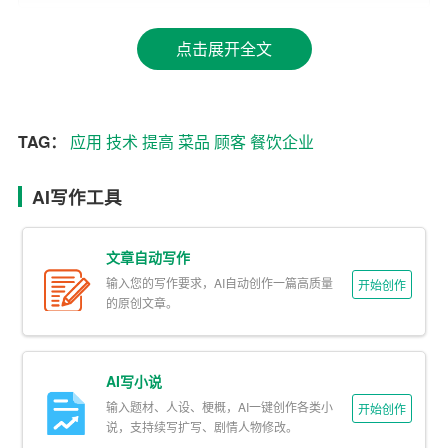
2.打造个性化餐厅
点击展开全文
借助AI
技术
，餐饮企业可以为
顾客
打造个性化的餐厅环
境。例如，通过分析顾客的消费习惯、喜好和社交属性，A
I可以为顾客打造一个独具特色的餐厅氛围，如音乐、灯光
TAG：
应用
技术
提高
菜品
顾客
餐饮企业
和装饰等。这种个性化服务不仅提升了顾客的就餐体验，
还增加了餐厅的吸引力。
AI写作工具
3.AI虚拟代言人
文章自动写作
餐饮企业可以利用AI技术打造虚拟代言人，为品牌形象注
输入您的写作要求，AI自动创作一篇高质量
开始创作
的原创文章。
入新的活力。例如，知名餐饮企业可以通过AI技术打造一
个具有亲和力和独特个性的虚拟代言人，为顾客提供迎
宾、导购、互动等服务。虚拟代言人不仅能够提高餐饮品
AI写小说
牌的知名度和美誉度，还能降低人力成本。
输入题材、人设、梗概，AI一键创作各类小
开始创作
说，支持续写扩写、剧情人物修改。
二、AI生成内容在餐饮美食行业的运营应用