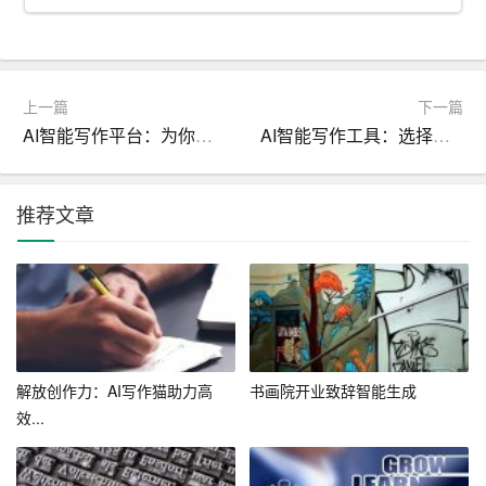
1.智能点餐系统
餐饮企业可以利用AI技术开发智能点餐系统，提高顾客的
上一篇
下一篇
点餐效率和满意度。例如，通过分析顾客的点餐习惯和喜
AI智能写作平台：为你的写作开启新篇章
AI智能写作工具：选择你的创意之路
好，AI可以为顾客推荐合适的套餐和菜品，并根据顾客的
需求进行实时调整。此外，智能点餐系统还可以实现自动
结账功能，降低顾客等待时间。
推荐文章
2.智能库存管理
餐饮企业可以利用AI技术进行智能库存管理，降低库存成
本和浪费。例如，通过分析销售数据和菜品受欢迎程度，A
I可以预测未来的销售趋势，为企业提供合理的采购建议。
此外，AI还可以实现库存的实时监控和预警，帮助餐饮企
解放创作力：AI写作猫助力高
书画院开业致辞智能生成
效...
业避免过剩或缺货现象。
3.AI厨师