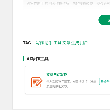
AI写作助手 原创著作权作品，未经授权转载，侵权必究！文章网址：h
AI写作助手的优势
快速生成内容
对于从事内容创作的写手来说，时间就是金钱。A
篇文章，大大提高了写作的效率。
TAG：
写作
助手
工具
文章
生成
用户
丰富的素材库
AI写作助手拥有庞大的素材库，包括历史事件、
AI写作工具
添色彩。
文章自动写作
语言风格的多样性
输入您的写作要求，AI自动创作一篇高
开始创
不同的写作场景需要不同的语言风格。AI写作助
质量的原创文章。
章，还是轻松的博客文章，都能应对自如。
实时反馈与修改