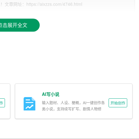
ttps://aixzzs.com/4746.html
点击展开全文
I写作助手可以在几秒钟内生成高质量的文章摘要、段落或是整
名人名言、流行语等，这些素材可以随时调用，为用户的写作增
AI写小说
输入题材、人设、梗概，AI一键创作各
作
开始创作
手能够根据用户的需求，调整写作风格，无论是正式的学术文
类小说，支持续写扩写、剧情人物修
改。