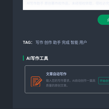
二、AI助手带来的写作变革
AI写作助手 原创著作权作品，未经授权转载，侵权必究！文章网址：h
1. 提高写作效率
在过去，人们需要花费大量时间查阅资料、构思文
AI助手可以快速检索大量信息，为
用户
提供相关素
内容的撰写。这使得写作过程变得更加高效。
TAG：
写作
创作
助手
完成
智能
用户
2. 丰富写作风格
AI助手具有丰富的写作风格库，可以根据用户的
AI写作工具
普文章，AI助手都能应对自如。此外，AI助手还
受到不同风格的魅力。
文章自动写作
3. 辅助写作创新
输入您的写作要求，AI自动创作一篇高
开始创
质量的原创文章。
AI助手不仅能够帮助用户完成常规的写作任务，还
的写作形式，如诗歌、
小说
、剧本等。同时，AI
量。