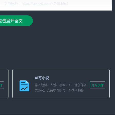
ttps://aixzzs.com/4740.html
点击展开全文
章结构、撰写文字。而有了AI助手，这些工作可以大大简化。
材；还能根据用户的需求，自动生成文章大纲，甚至完成部分
需求，调整文章的风格。无论是正式的商业报告，还是轻松的科
能模仿著名作家的写作风格，让用户在享受写作乐趣的同时，感
AI写小说
输入题材、人设、梗概，AI一键创作各
作
开始创作
类小说，支持续写扩写、剧情人物修
改。
能激发用户的创作灵感。通过AI助手，用户可以尝试各种新颖
助手还能针对用户的作品提出修改意见，协助用户提高作品质