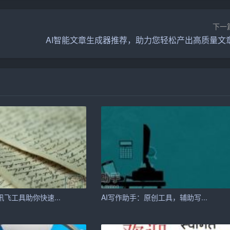
下一
AI写作技术的普及，越来越多的人可以轻松地参与到写作中
AI智能文章生成器推荐，助力您轻松产出高质量文
可以借助AI助手，将自己的想法转化为文字。这使得写作不再
，AI助手可以自动撰写财经、体育等领域的新闻报道。这些报
户的认可。
生成具有针对性的营销文案。这些文案既符合用户口味，又能达
讯飞工具助你快速...
AI写作助手：原创工具，辅助写...