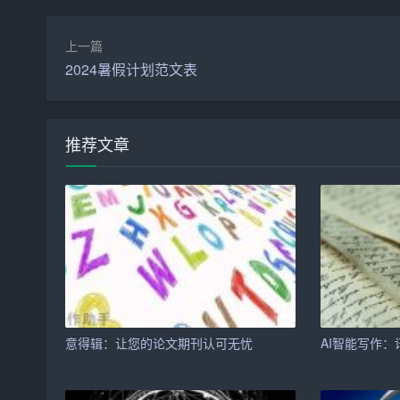
4. 降低写作门槛
上一篇
过去，写作是一项需要深厚功底的专业技能。随着
2024暑假计划范文表
来。无论是学生、职场人士，还是文学爱好者，都
是少数人的专利，而是变得更加大众化。
推荐文章
三、AI助手在写作领域的应用案例
1. 新闻报道
在新闻领域，AI助手已经取得了显著的成果。例如
道具有较高的时效性和准确性，受到了越来越多用
2. 内容营销
在企业营销领域，AI助手可以根据用户的需求，
意得辑：让您的论文期刊认可无忧
AI智能写作：
到良好的宣传效果，为企业带来了丰厚的回报。