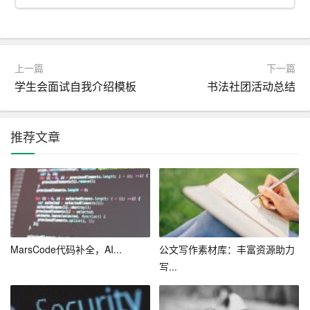
件、试卷等，减轻教学负担。
3. 媒体运营：自媒体从业者可以利用AI助手撰写文章，提
高内容更新频率，吸引更多粉丝。
上一篇
下一篇
4. 学术研究：研究人员可借助AI助手整理文献、撰写综
学生会面试自我介绍模板
书法社团活动总结
述，提高研究效率。
5. 个人写作：用户可用于撰写日记、散文、
小说
等，记录
推荐文章
生活，表达情感。
三、文思AI写作助手对我国内容产业的影响
1. 提高产业效率：文思AI写作助手的出现，使得内容创作
变得更加高效，有助于我国内容产业实现批量化和自动化
MarsCode代码补全，AI...
公文写作素材库：丰富资源助力
生产，提高整体竞争力。
写...
2. 促进创新：AI助手能够基于海量数据进行分析和创作，
有望推动我国内容产业在题材、风格等方面实现创新。