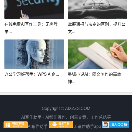
3. 降低创作门槛：文思AI写作助手使得更多人能够参与到
内容创作中来，降低了从业门槛，有助于培养更多优秀创
在线免费AI写作工具：无需登
掌握通报与决定的区别，提升公
作者。
录...
文...
4. 丰富内容生态：AI助手能够生成丰富多样的内容，有助
于优化我国内容生态，满足用户个性化需求。
总之，文思AI写作助手作为一款高效、智能的写作工具，
将极大地推动我国内容产业的发展。同时，我们也应关注
办公学习好帮手：WPS AI企...
墨狐小说AI：网文创作的高效
其在伦理、版权等方面的挑战，积极应对，确保AI写作助
神...
手在我国内容产业中发挥更大的作用。
Copyright © AIXZZS.COM
AI写作助手 - AI智能写作、创意文案、工作总结等
Ai写作助手
ai写作助手app