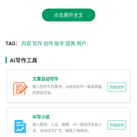
和个人在多个领域开展内容营销提供了有力支持。
点击展开全文
3. 个性化定制：文思AI写作助手支持用户自定义写作风
格、语言表达等，能够根据用户需求生成独具个性的文
章。这有助于提升用户在社交媒体、公众号等平台上的内
容吸引力，增强用户粘性。
TAG：
内容
写作
创作
助手
提高
用户
4. 持续学习与优化：文思AI写作助手具备自我学习的能
AI写作工具
力，通过不断积累用户反馈和数据，优化算法，提高文章
质量。这意味着用户在使用过程中，可以享受到越来越优
文章自动写作
质的服务。
输入您的写作要求，AI自动创作一篇高质量
开始创作
的原创文章。
二、文思AI写作助手的应用场景
1. 内容营销：企业可用于撰写产品介绍、软文推广、新闻
稿等，提高品牌知名度和影响力。
AI写小说
输入题材、人设、梗概，AI一键创作各类小
开始创作
2. 教育培训：教师可利用AI助手批量生成教学大纲、课
说，支持续写扩写、剧情人物修改。