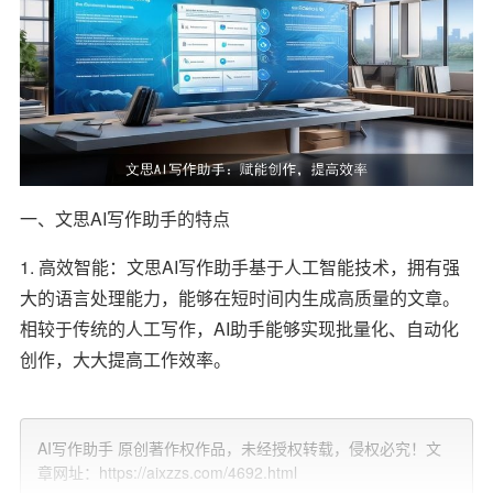
一、文思AI写作助手的特点
1. 高效智能：文思AI写作助手基于人工智能技术，拥有强
大的语言处理能力，能够在短时间内生成高质量的文章。
相较于传统的人工写作，AI助手能够实现批量化、自动化
创作，大大提高工作效率。
2. 丰富多样的题材：文思AI写作助手涵盖了多个领域的题
材，如科技、财经、教育、医疗等。用户只需输入关键词
AI写作助手 原创著作权作品，未经授权转载，侵权必究！文
和基本要求，AI助手即可生成相应题材的文章。这为企业
章网址：https://aixzzs.com/4692.html