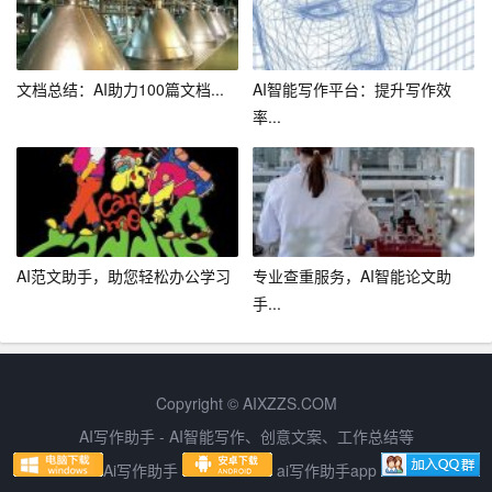
案等文件，提高工作效率。此外，助手还可以为企业生成
宣传文案、广告语等，提升企业形象。
文档总结：AI助力100篇文档...
AI智能写作平台：提升写作效
4. 个人领域
率...
在个人领域，头条AI写作助手助力广大写作爱好者提升写
作水平，实现写作梦想。无论是撰写日记、散文，还是创
作小说、诗歌，助手都能提供实时帮助。
三、智能写作行业的新潮流
AI范文助手，助您轻松办公学习
专业查重服务，AI智能论文助
手...
随着人工智能技术的不断进步，智能写作行业正呈现出以
下新潮流：
1. 个性化定制
Copyright © AIXZZS.COM
AI写作助手 - AI智能写作、创意文案、工作总结等
未来，智能写作助手将更加注重个性化定制，根据用户的
需求和特点，生成独具特色的文章。
Ai写作助手
ai写作助手app