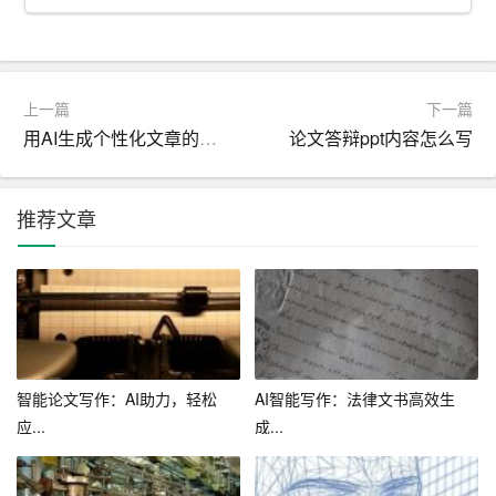
二、头条AI写作助手在各个领域的应用
1. 教育领域
上一篇
下一篇
用AI生成个性化文章的技巧
论文答辩ppt内容怎么写
在教育领域，头条AI写作助手成为教师和学生的得力助
手。教师可以利用助手批改学生的作文，提高批改效率；
学生可以通过助手练习写作，提升写作能力。
推荐文章
2. 媒体领域
在媒体领域，头条AI写作助手助力记者、编辑等从业者快
速完成新闻报道、专栏文章等写作任务。同时，助手还可
以根据用户需求，生成定制化的报道，满足个性化阅读需
求。
智能论文写作：AI助力，轻松
AI智能写作：法律文书高效生
应...
成...
3. 企业领域
在企业领域，头条AI写作助手帮助企业员工撰写报告、方