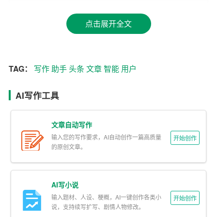
自己的
文章
增色添彩。
点击展开全文
3. 实时交互体验
与其他写作助手相比，头条AI写作助手具有实时交互的特
点。用户可以在写作过程中，随时向助手提问或寻求建
TAG：
写作
助手
头条
文章
智能
用户
议，助手会立即给出回答，帮助用户解决写作难题。
AI写作工具
4. 多样化文风支持
头条AI写作助手支持多种文风，包括新闻报道、散文、
小
文章自动写作
说
、诗歌等。用户可以根据自己的需求，选择合适的文风
输入您的写作要求，AI自动创作一篇高质量
开始创作
进行写作。
的原创文章。
5. 智能纠错与润色
AI写小说
头条AI写作助手具有智能纠错和润色功能。它能够自动检
输入题材、人设、梗概，AI一键创作各类小
开始创作
测用户的文章中的语法错误、用词不当等问题，并给出修
说，支持续写扩写、剧情人物修改。
改建议，帮助用户提升文章质量。